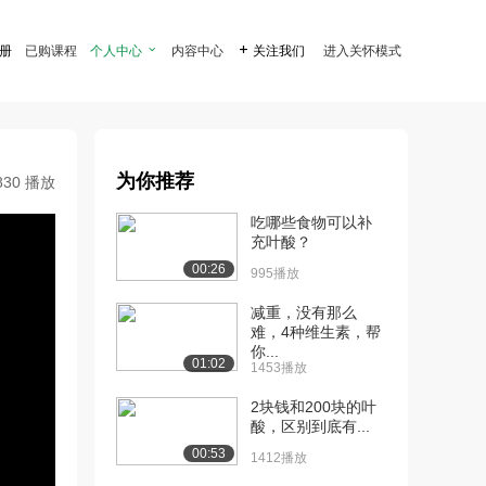
注册
已购课程
个人中心

内容中心

关注我们
进入关怀模式
为你推荐
830 播放
吃哪些食物可以补
充叶酸？
00:26
995播放
减重，没有那么
难，4种维生素，帮
你...
01:02
1453播放
2块钱和200块的叶
酸，区别到底有...
00:53
1412播放