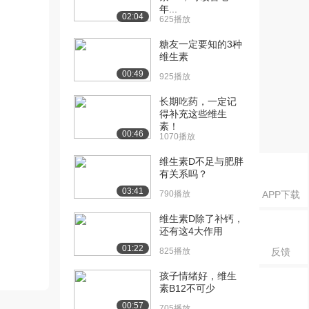
年...
02:04
625播放
糖友一定要知的3种
维生素
00:49
925播放
长期吃药，一定记
得补充这些维生
素！
00:46
1070播放
维生素D不足与肥胖
有关系吗？
03:41
790播放
APP下载
维生素D除了补钙，
还有这4大作用
01:22
825播放
反馈
孩子情绪好，维生
素B12不可少
00:57
705播放