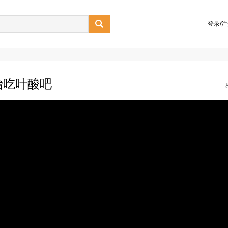

登录/
始吃叶酸吧