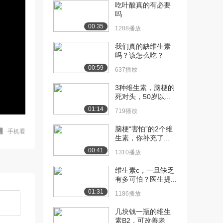
吃叶酸真的有必要
吗
00:35
1288播放
我们真的缺维生素
吗？该怎么吃？
00:59
637播放
3种维生素，脑梗的
死对头，50岁以...
01:14
719播放
脑梗“害怕”的2个维
手机看
生素，你补充了...
00:41
1310播放
维生素c，一旦缺乏
有多可怕？医生提...
01:31
1186播放
几块钱一瓶的维生
素B2，可改善老