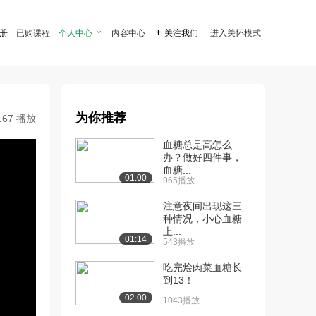
注册
已购课程
个人中心

内容中心

关注我们
进入关怀模式
为你推荐
167 播放
血糖总是高怎么
办？做好四件事，
血糖...
01:00
965播放
注意夜间出现这三
种情况，小心血糖
上...
01:14
543播放
吃完烩肉菜血糖长
到13！
02:00
1043播放