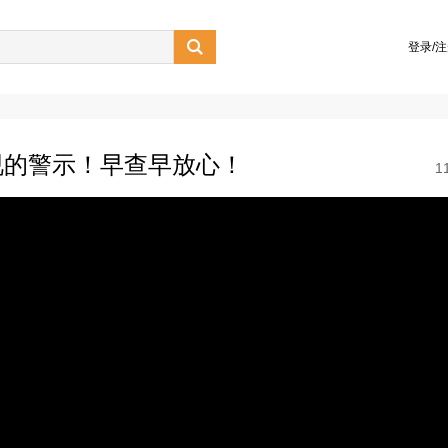

登录/
视的警示！早查早放心！
1