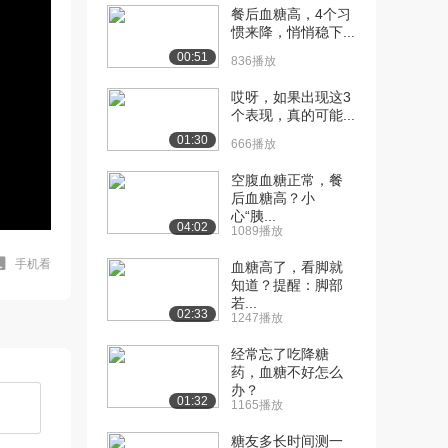
餐后血糖高，4个习
惯来降，悄悄稳下...
00:51
836播放
哎呀，如果出现这3
个表现，真的可能...
01:30
666播放
空腹血糖正常，餐
后血糖高？小
心“胰...
04:02
1089播放
手机看
血糖高了，看脚就
知道？提醒：脚部
若...
02:33
1247播放
经常忘了吃降糖
药，血糖不好怎么
办？
01:32
1165播放
糖友多长时间测一