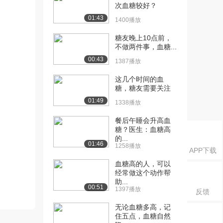
次血糖较好？
01:43
1400播放
糖友晚上10点前，
不做两件事，血糖...
00:43
1387播放
这几个时间的血
糖，糖友需要关注
01:49
1338播放
餐后午睡会升高血
糖？医生：血糖高
的...
01:46
1258播放
APP下载
血糖高的人，可以
经常做这个动作帮
助...
00:51
1397播放
反馈
无论血糖多高，记
住五点，血糖自然