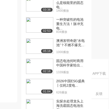
么是核能里的固态
电...
03:38
1400播放
一种突破性的电池
重生方法！脉冲充
电...
02:53
834播放
澳洲发明奇葩“水电
池”？不燃不爆充...
05:16
1000播放
固态电池何时商用
中国科学家给出...
02:16
1339播放
APP下载
2026中国ESG盛典
丨仅耗2度电...
01:04
626播放
反馈
实探水处理龙头上
海洗霸固态电池生