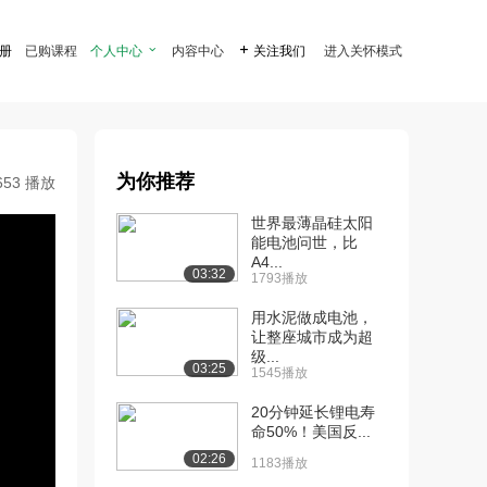
注册
已购课程
个人中心

内容中心

关注我们
进入关怀模式
为你推荐
653 播放
世界最薄晶硅太阳
能电池问世，比
A4...
03:32
1793播放
用水泥做成电池，
让整座城市成为超
级...
03:25
1545播放
20分钟延长锂电寿
命50%！美国反...
02:26
1183播放