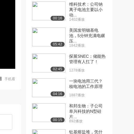
维科技术：公司钠
离子电池主要以小
动...
00:16
1402播放
美国发明铟基电
池，5分钟充满电碾
压...
05:42
1842播放
探展SNEC：储能热
管理有人扛了！
02:45
1278播放
手机看
一块电池用三代？
核电池的工作原理
04:16
1887播放
和邦生物：子公司
阜兴科技的N型硅
片...
00:15
892播放
钍基熔盐堆，凭什