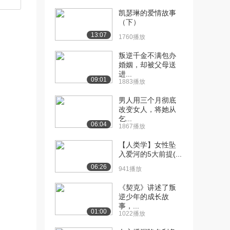
凯瑟琳的爱情故事
[10] 那些离奇的医疗事
12:04
（下）
件：金枪鱼刺穿大腿...
13:07
1760播放
3.4万播放
叛逆千金不满包办
[11] 自律又克制、好胜又
09:49
婚姻，却被父母送
努力，为何还要面...
进...
09:01
3.2万播放
1883播放
[12] 和鱼对话的死亡艺
10:34
男人用三个月彻底
改变女人，将她从
术，一条鱼竟让他死...
乞...
3.1万播放
06:04
1867播放
[13] 想要收获理想情侣关
11:01
【人类学】女性坠
系，鲜花和巧克力...
入爱河的5大前提(...
3.2万播放
06:26
941播放
[14] 老人谈恋爱，是什么
10:12
《契克》讲述了叛
感觉？60岁医生...
逆少年的成长故
2.8万播放
事，...
01:00
1022播放
[15] 无痛感的她生病无感
10:52