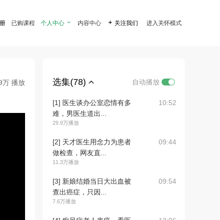
注册
已购课程
个人中心

内容中心

关注我们
进入关怀模式
选集(78)
自动播放
.9万 播放
[1] 医生谈办公室恋情有多
10:52
难，男医生道出...
29.9万播放
[2] 天才医生用念力为患者
09:44
做检查，网友直...
11.3万播放
[3] 新娘结婚当日大出血被
09:54
查出癌症，只因...
7.6万播放