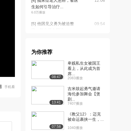
[4] 痴呆症老人患癌，看医
12:06
生如何引导治疗...
6.0万播放
[5] 他因见义勇为被迫整
09:54
容，复出后全网追...
5.3万播放
[6] 一个呆萌可爱的学者症
09:44
为你推荐
候群医生的故事...
4.6万播放
卑贱私生女被国王
看上，从此成为首
[7] 和自闭症患者谈恋爱是
09:40
席...
一种什么样的体...
08:47
2083播放
4.1万播放
手机看
吉米鼓起勇气邀请
[8] 和另类医生共赴一场渡
海伦参加舞会【煲
13:12
剧...
人渡己的治愈之...
13:41
7407播放
4.0万播放
《教父12》：迈克
[9] 早起比熬夜更可怕，如
09:27
被命运裹挟一生，...
果你也这样，请...
07:58
1040播放
3.6万播放