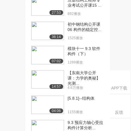
注册结构工程师专
业考试公开课15 ...
27:53
892播放
初中钢结构公开课
06 构件的稳定控...
36:14
1525播放
模块十一 9.3 软件
构件（下）
07:02
1289播放
【东南大学公开
课：力学的奥秘】
光测...
14:57
4.6万播放
APP下载
[5.8.1]--结构体
04:06
1155播放
反馈
9.3 预应力轴心受拉
构件计算分析...