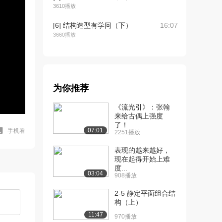
3610播放
[6] 结构造型有学问（下）
16:07
3660播放
[7] 工程振动与控制（上）
17:04
4.3万播放
[8] 工程振动与控制（中）
17:17
为你推荐
2429播放
《流光引》：张翰
[9] 工程振动与控制（下）
17:06
来给古偶上强度
2979播放
了！
07:01
手机看
2251播放
[10] 力学——大坝安全的
13:35
表现的越来越好，
基石（上）
现在起得开始上难
3.0万播放
度...
03:04
908播放
[11] 力学——大坝安全的
13:44
基石（中）
2-5 静定平面组合结
2490播放
构（上）
11:47
970播放
[12] 力学——大坝安全的
13:35