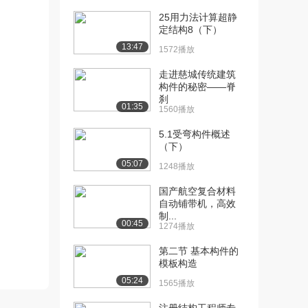
基石（下）
25用力法计算超静
2576播放
定结构8（下）
13:47
1572播放
[13] 构件安全论准则
13:26
（上）
走进慈城传统建筑
4.4万播放
构件的秘密——脊
刹
[14] 构件安全论准则
待播放
01:35
1560播放
（中）
5.1受弯构件概述
2744播放
（下）
[15] 构件安全论准则
13:21
05:07
1248播放
（下）
3155播放
国产航空复合材料
自动铺带机，高效
制...
00:45
1274播放
第二节 基本构件的
模板构造
05:24
1565播放