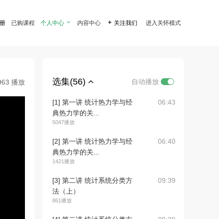
注册
已购课程
个人中心

内容中心

关注我们
进入关怀模式
选集(56)
自动播放
963 播放
[1] 第一讲 统计热力学与经
06:43
典热力学的关...
5047播放
[2] 第一讲 统计热力学与经
06:40
典热力学的关...
1421播放
[3] 第二讲 统计系统分类方
09:39
法（上）
861播放