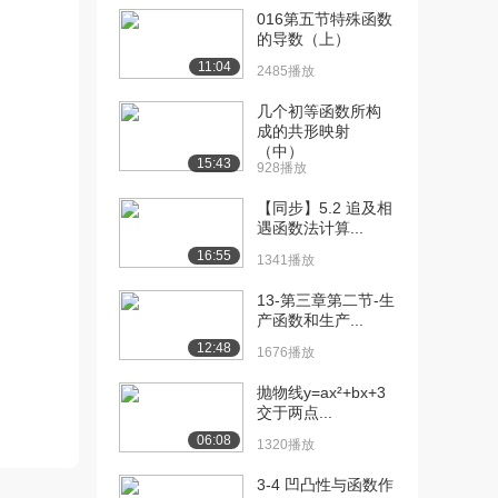
016第五节特殊函数
[10] 第六讲 定位系统的分
14:35
的导数（上）
布公式推导（上...
11:04
2485播放
1019播放
几个初等函数所构
[11] 第六讲 定位系统的分
14:39
成的共形映射
布公式推导（下...
（中）
15:43
928播放
657播放
【同步】5.2 追及相
[12] 第七讲 α与β的推导
05:39
遇函数法计算...
（上）
16:55
1341播放
678播放
13-第三章第二节-生
[13] 第七讲 α与β的推导
05:37
产函数和生产...
（下）
12:48
1184播放
1676播放
[14] 第八讲 玻尔兹曼公式
抛物线y=ax²+bx+3
08:48
交于两点...
讨论
1453播放
06:08
1320播放
[15] 第九讲 能级及其简并
08:54
3-4 凹凸性与函数作