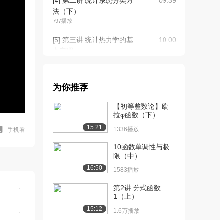
[4] 第二讲 统计系统分类方
09:39
法（下）
797播放
[5] 第三讲 统计热力学的基
10:00
本定理
1056播放
[6] 第四讲 微观粒子的分布
05:08
为你推荐
与微观状态数...
846播放
【初等整数论】欧
拉φ函数（下）
[7] 第四讲 微观粒子的分布
05:09
15:21
与微观状态数...
1336播放
手机看
1167播放
10函数单调性与极
限（中）
[8] 第五讲 定位系统的分布
08:24
16:50
及其微观状态...
1583播放
1468播放
第2讲 分式函数
1（上）
[9] 第五讲 定位系统的分布
08:21
及其微观状态...
15:12
1.6万播放
1190播放