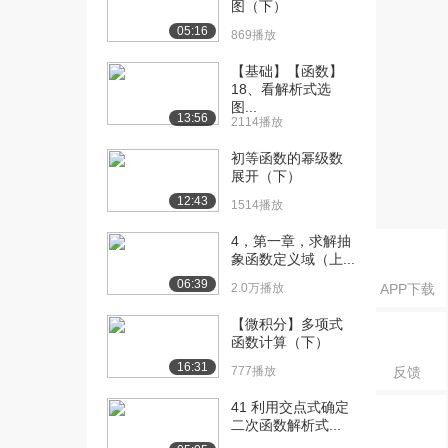
图（下）
度
1332播放
05:16
869播放
[16] 第十讲 有简并度时定
07:18
【基础】【函数】
位系统的微态数...
18、看解析式选
图...
1108播放
13:56
2114播放
[17] 第十一讲 定位系统的
05:59
初等函数的幂级数
熵和亥姆霍兹自...
展开（下）
1589播放
12:43
1514播放
[18] 第十二 讲 非定位系统
12:07
4，第一章，求解抽
的微态数和最...
象函数定义域（上...
896播放
06:39
2.0万播放
APP下载
[19] 第十二 讲 非定位系统
12:08
【微积分】多项式
的微态数和最...
函数计算（下）
1233播放
16:31
777播放
反馈
[20] 第十三 讲 非定位系统
08:32
的分布和热力...
41 利用交点式确定
二次函数解析式...
751播放