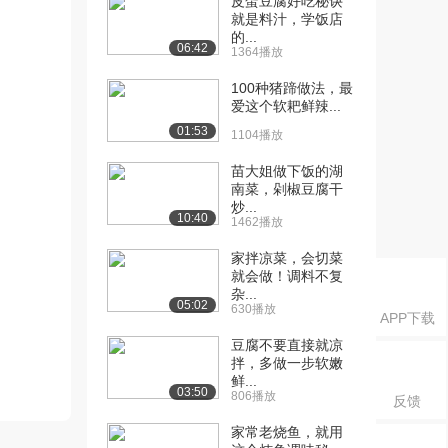
皮蛋豆腐好吃秘诀
就是料汁，学饭店
的...
06:42
1364播放
100种猪蹄做法，最
爱这个软耙鲜辣...
01:53
1104播放
苗大姐做下饭的湖
南菜，剁椒豆腐干
炒...
10:40
1462播放
家拌凉菜，会切菜
就会做！调料不复
杂...
05:02
630播放
APP下载
豆腐不要直接就凉
拌，多做一步软嫩
鲜...
03:50
806播放
反馈
家常老烧鱼，就用