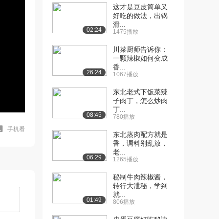
这才是豆皮简单又
好吃的做法，出锅
滑...
02:24
1475播放
川菜厨师告诉你：
一颗辣椒如何变成
香...
26:24
1067播放
东北老式下饭菜辣
子肉丁，怎么炒肉
丁...
08:45
780播放
手机看
东北蒸肉配方就是
香，调料别乱放，
老...
06:29
1265播放
秘制牛肉辣椒酱，
转行大泄秘，学到
就...
01:49
806播放