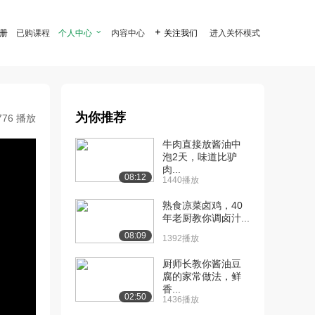
注册
已购课程
个人中心

内容中心

关注我们
进入关怀模式
为你推荐
776 播放
牛肉直接放酱油中
泡2天，味道比驴
肉...
08:12
1440播放
熟食凉菜卤鸡，40
年老厨教你调卤汁...
08:09
1392播放
厨师长教你酱油豆
腐的家常做法，鲜
香...
02:50
1436播放