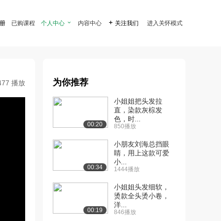
注册
已购课程
个人中心

内容中心

关注我们
进入关怀模式
为你推荐
477 播放
小姐姐把头发拉
直，染款灰棕发
色，时...
00:20
850播放
小朋友刘海总挡眼
睛，用上这款可爱
小...
00:34
1444播放
小姐姐头发细软，
烫款全头烫小卷，
洋...
00:19
846播放