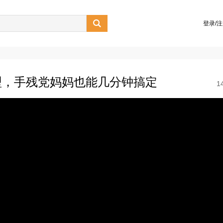

登录/
型，手残党妈妈也能几分钟搞定
1