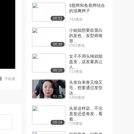
3股辫和鱼骨辫结合
的清爽辫子
00:53
742播放
小姐姐想要款显白
的发色，发型师推
荐...
00:30
1502播放
女子不用头绳就能
盘发，这发量真让
人...
00:10
713播放
手机看
头发自来卷又细又
毛，想要通过发型
达...
01:25
1408播放
头发这样染，不论
直发还是卷发，看
着...
00:14
729播放