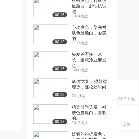
粉棕发色，衬肤色
显脸白，赶快试试
吧
00:15
1324播放
心动发色，染完衬
肤色显脸白，爱美
的...
00:19
1137播放
头发差不多一米
长，染款冷亚麻发
色，...
00:16
1488播放
60岁大姐，烫款纹
理烫，蓬松还时尚
00:12
741播放
APP下载
精选时尚染发，衬
肤色显脸白，喜欢
的...
00:17
1012播放
反馈
好看的粉棕发色，