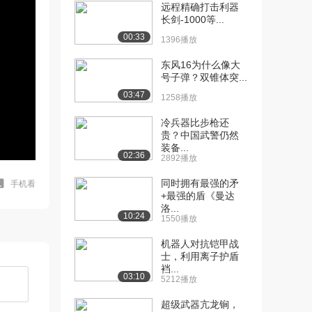
远程精确打击利器
长剑-1000等...
00:33
1396播放
东风16为什么像大
号子弹？双锥体突...
03:47
1258播放
冷兵器比步枪还
贵？中国武警仍然
装备...
02:36
2892播放
同时拥有最强的矛
手机看
+最强的盾《曼达
洛...
10:24
1550播放
机器人对抗铠甲战
士，利用离子护盾
裆...
03:10
5212播放
超级武器亢龙锏，