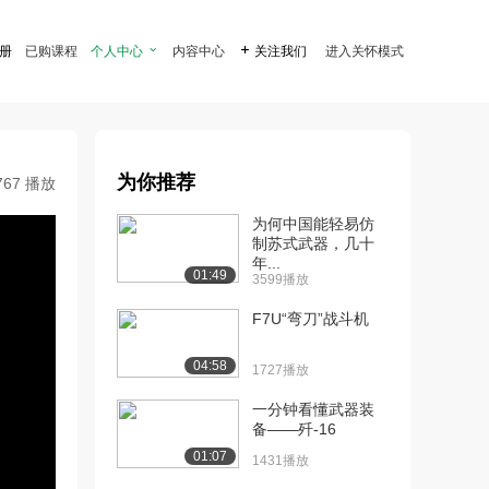
注册
已购课程
个人中心

内容中心

关注我们
进入关怀模式
为你推荐
767 播放
为何中国能轻易仿
制苏式武器，几十
年...
01:49
3599播放
F7U“弯刀”战斗机
04:58
1727播放
一分钟看懂武器装
备——歼-16
01:07
1431播放