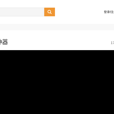

登录/
神器
1