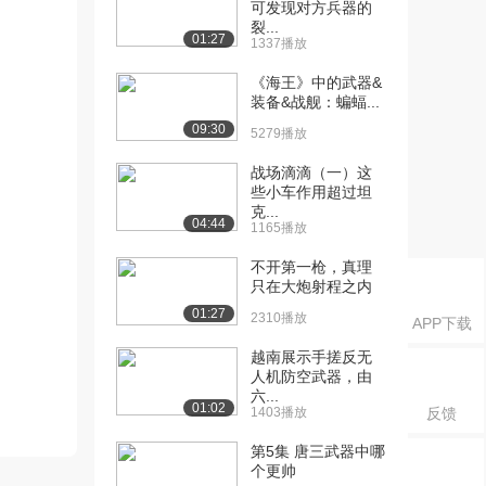
可发现对方兵器的
裂...
01:27
1337播放
《海王》中的武器&
装备&战舰：蝙蝠...
09:30
5279播放
战场滴滴（一）这
些小车作用超过坦
克...
04:44
1165播放
不开第一枪，真理
只在大炮射程之内
01:27
2310播放
APP下载
越南展示手搓反无
人机防空武器，由
六...
01:02
1403播放
反馈
第5集 唐三武器中哪
个更帅