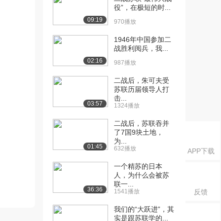
役”，在极短的时...
09:19
970播放
1946年中国参加二
战胜利阅兵，我...
02:16
987播放
二战后，朱可夫受
苏联历届领导人打
击...
03:57
1324播放
二战后，苏联吞并
了7国9块土地，
为...
01:45
632播放
APP下载
一个精苏的日本
人，为什么会被苏
联一...
36:36
1541播放
反馈
我们的“大跃进”，其
实是跟苏联学的...