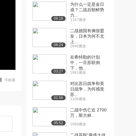
为什么一定是金日
成？二战后朝鲜势
力...
08:18
1167播放
二战德国有俩假盟
友，日本为何不北
上...
08:24
2646播放
在希特勒的计划
中，一旦苏联倒
下，他...
03:27
1961播放
手机看
对比苏日战争和美
日战争，为何感觉
苏...
01:56
1106播放
二战中伤亡近 2700
万，斯大林...
05:52
1066播放
二战苏联“最伟大战