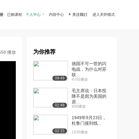
注册
已购课程
个人中心

内容中心

关注我们
进入关怀模式
为你推荐
658 播放
德国不可一世的闪
电战，为什么对苏
联...
09:49
4705播放
毛主席说：日本投
降不是因为美国的
原...
02:48
956播放
1949年9月23日，
杜鲁门接到线...
02:15
1535播放