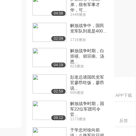
弟，很有军事才
华，可...
04:08
1448播放
解放战争中，国民
党军队到底是400...
02:09
1716播放
解放战争时期，白
崇禧、胡宗南、汤
恩...
04:19
623播放
彭老总请国民党军
官廖昂吃饭，廖昂
说...
02:59
606播放
APP下载
解放战争时期，国
军22位军团司令
官...
09:12
1173播放
反馈
于学忠对徐向前
说：八路军抗日就