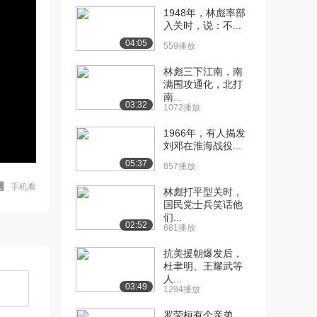
1948年，林彪率部
入关时，说：不...
04:05
559播放
林彪三下江南，南
满围攻通化，北打
南...
03:32
1072播放
1966年，有人揭发
刘邓在淮海战役...
05:37
857播放
手机看
林彪打平型关时，
国民党士兵笑话他
们...
02:52
681播放
抗美援朝爆发后，
杜聿明、王耀武等
人...
03:49
1294播放
罗荣桓有个亲弟