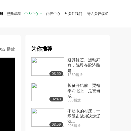
注册
已购课程
个人中心

内容中心

关注我们
进入关怀模式
为你推荐
052 播放
避其锋芒、运动歼
敌，陈毅在胶济路
是...
03:50
1360播放
长征开始前，粟裕
奉命北上，是被当
成...
02:48
568播放
不起眼的村庄，一
场阻击战却决定辽
沈...
03:59
908播放