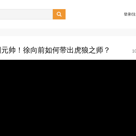

登录/
国元帅！徐向前如何带出虎狼之师？
1