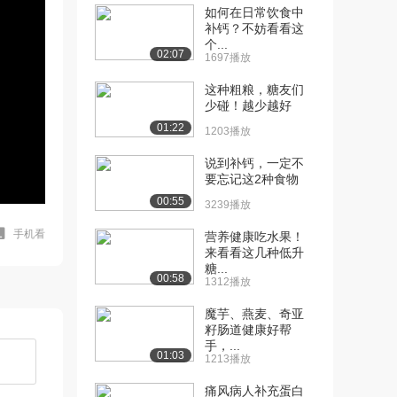
如何在日常饮食中
补钙？不妨看看这
个...
02:07
1697播放
这种粗粮，糖友们
少碰！越少越好
01:22
1203播放
说到补钙，一定不
要忘记这2种食物
00:55
3239播放
手机看
营养健康吃水果！
来看看这几种低升
糖...
00:58
1312播放
魔芋、燕麦、奇亚
籽肠道健康好帮
手，...
01:03
1213播放
痛风病人补充蛋白