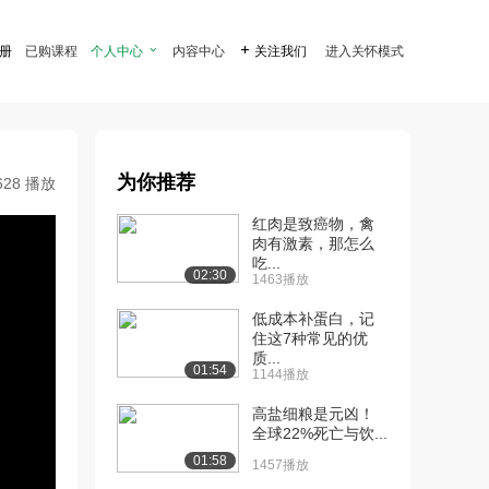
注册
已购课程
个人中心

内容中心

关注我们
进入关怀模式
为你推荐
628 播放
红肉是致癌物，禽
肉有激素，那怎么
吃...
02:30
1463播放
低成本补蛋白，记
住这7种常见的优
质...
01:54
1144播放
高盐细粮是元凶！
全球22%死亡与饮...
01:58
1457播放