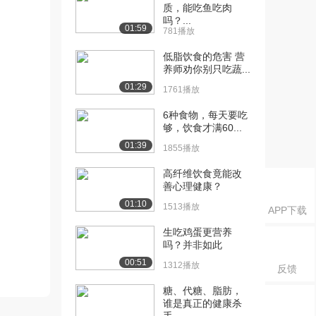
质，能吃鱼吃肉
吗？...
01:59
781播放
低脂饮食的危害 营
养师劝你别只吃蔬...
01:29
1761播放
6种食物，每天要吃
够，饮食才满60...
01:39
1855播放
高纤维饮食竟能改
善心理健康？
01:10
1513播放
APP下载
生吃鸡蛋更营养
吗？并非如此
00:51
1312播放
反馈
糖、代糖、脂肪，
谁是真正的健康杀