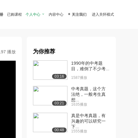
注册
已购课程
个人中心

内容中心

关注我们
进入关怀模式
为你推荐
197 播放
1990年的中考题
目，难倒了不少考...
03:16
1587播放
中考真题，这个方
法绝，一般考生真
想...
03:21
1635播放
真是中考真题，有
兴趣的可以研究一
下...
00:48
1555播放