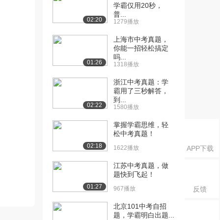
学霸仅用20秒，
普...
02:20
1279播放
上海市中考真题，
你能一招轻松搞定
吗...
01:26
1318播放
浙江中考真题：学
霸用了三秒解答，
到...
02:22
1580播放
掌握学霸思维，轻
松中考真题！
02:18
1622播放
APP下载
江苏中考真题，做
题快到飞起！
01:27
967播放
反馈
北京101中考自招
题，学霸明白出题...