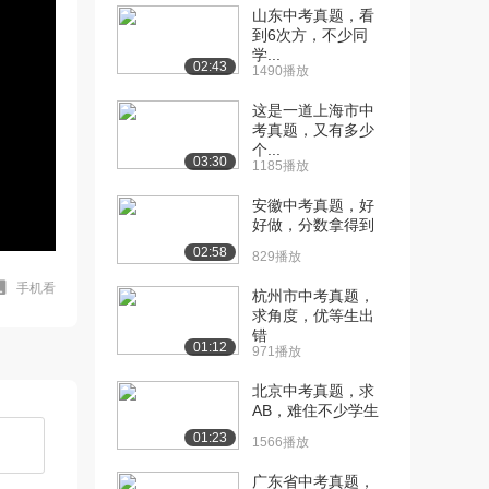
山东中考真题，看
到6次方，不少同
学...
02:43
1490播放
这是一道上海市中
考真题，又有多少
个...
03:30
1185播放
安徽中考真题，好
好做，分数拿得到
02:58
829播放
手机看
杭州市中考真题，
求角度，优等生出
错
01:12
971播放
北京中考真题，求
AB，难住不少学生
01:23
1566播放
广东省中考真题，