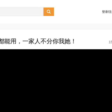

登录/
one都能用，一家人不分你我她！
1