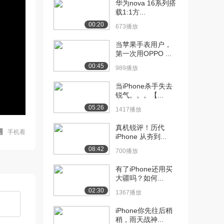
华为nova 16系列搭
载1:1方...
00:20
673播放
当苹果手表用户，
第一次用OPPO ...
00:45
989播放
当iPhone杀手失去
锐气。。。【...
05:26
1417播放
真机锐评！历代
手机看
iPhone 从夯到...
08:42
700播放
有了iPhone还用买
大疆吗？如何...
02:30
1367播放
iPhone你先往后稍
稍，雨天战神...