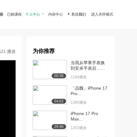
注册
已购课程
个人中心

内容中心

关注我们
进入关怀模式
为你推荐
521 播放
当我从苹果手表换
到安卓手表后……
00:36
1189播放
「品魏」iPhone 17
Pro...
04:02
1395播放
iPhone 17 Pro
Max...
29:46
1253播放