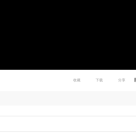
收藏
下载
分享