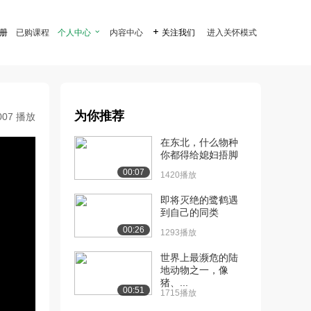
注册
已购课程
个人中心

内容中心

关注我们
进入关怀模式
为你推荐
007 播放
在东北，什么物种
你都得给媳妇捂脚
00:07
1420播放
即将灭绝的鹭鹤遇
到自己的同类
00:26
1293播放
世界上最濒危的陆
地动物之一，像
猪、...
00:51
1715播放