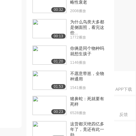
略性衰老
00:32
2008播放
为什么鸟类大多都
是侧面照，看完这
些...
00:13
1772播放
你俩是同个物种吗
就想生孩子
01:20
1146播放
不愿意带崽，全物
种通用
01:53
1541播放
APP下载
猪鼻蛇：死就要有
死样
00:23
6528播放
反馈
这货都灭绝四亿多
年了，竟还有此一
劫...