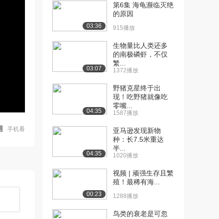
第6集 海龟濒临灭绝
的原因
03:36
915播放
生物量比人类还多
的南极磷虾，不仅
繁...
03:07
1372播放
野猪克星终于出
现！吃野猪就像吃
零嘴...
04:35
1587播放
手机看
亚马逊发现新物
种：长7.5米重达
半...
04:35
1020播放
视频 | 顽强生存且繁
殖！最稀有海...
00:23
1288播放
鸟类的衰老是可忽