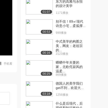
东方的高雅与永恒
的设计美学
01:07
1171播放
别不信！89㎡现代
诗意小宅，柔弧撑...
00:53
999播放
中式美学的构图之
美，网友：老祖宗
的...
00:16
2123播放
晒晒中年夫妻的
手机看
家，北欧侘寂风的
温柔...
00:25
869播放
德国人的美学我们
get不到，欢迎大...
03:18
1256播放
什么是后现代，后
现代和知识有什么