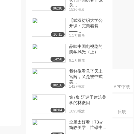
关...
06:36
1526播放
【武汉纺织大学公
开课：完美着装
——...
10:11
1.1万播放
品味中国电视剧的
美学风光（上）
14:58
9.1万播放
我好像看见了天上
宫阙，又是被中式
美...
00:16
1427播放
APP下载
第7集 沉迷于建筑美
学的林徽因
06:04
1095播放
反馈
全屋太好看！73㎡
简静美学：忙碌中...