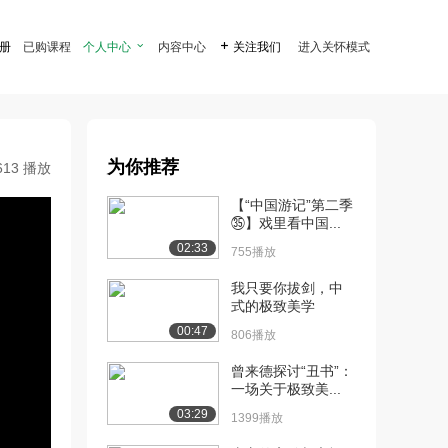
注册
已购课程
个人中心

内容中心

关注我们
进入关怀模式
为你推荐
613 播放
【“中国游记”第二季
㉟】戏里看中国...
02:33
755播放
我只要你拔剑，中
式的极致美学
00:47
806播放
曾来德探讨“丑书”：
一场关于极致美...
03:29
1399播放