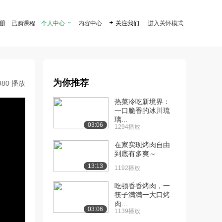
注册
已购课程
个人中心

内容中心

关注我们
进入关怀模式
为你推荐
980 播放
热菜冷吃新境界：
一口脆香的冰川琉
璃...
03:06
1294播放
在家实现烤肉自由
到底有多爽～
13:13
1192播放
吃顿香香烤肉，一
筷子满满一大口烤
肉...
03:06
1139播放