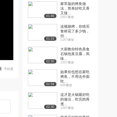
家常版的烤鱼做
法，简单好吃又香
又辣...
01:46
2007播放
这顿烧烤，你猜买
食材花了多少钱，
但...
01:33
1167播放
大厨教你特色美食
石锅包浆豆腐，风
味...
02:30
1557播放
手机看
如果你也想在家吃
烤鱼，不用去外面
吃...
01:59
635播放
这才是火锅最好吃
的做法，吃完肉再
煮...
02:30
1367播放