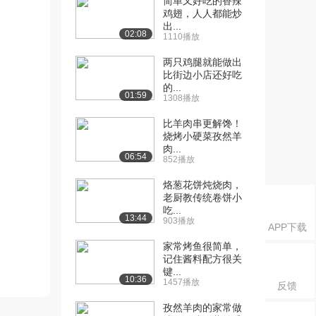
简单又好吃的香辣
鸡翅，人人都能炒
出...
02:08
1110播放
两只鸡腿就能做出
比街边小店还好吃
的...
01:59
1308播放
比羊肉串更解馋！
烧烤小硬菜孜然羊
肉...
06:54
852播放
烙葱花饼炖烧肉，
老厨教传统卷饼小
吃...
13:44
903播放
APP下载
家常烤鱼很简单，
记住酱料配方很关
键...
10:36
1457播放
反馈
孜然羊肉的家常做