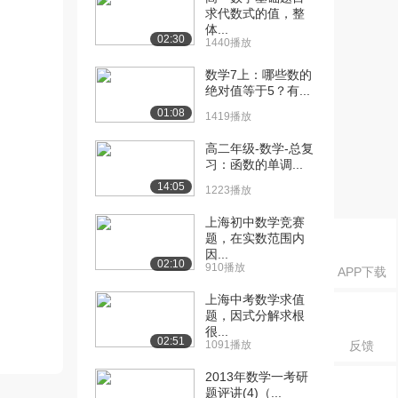
求代数式的值，整
体...
02:30
1440播放
数学7上：哪些数的
绝对值等于5？有...
01:08
1419播放
高二年级-数学-总复
习：函数的单调...
14:05
1223播放
上海初中数学竞赛
题，在实数范围内
因...
02:10
910播放
APP下载
上海中考数学求值
题，因式分解求根
很...
02:51
1091播放
反馈
2013年数学一考研
题评讲(4)（...