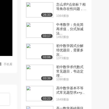
怎么求P点坐标？相
等角存在性问题，...
26:33
1064播放
中考数学：先化简
再求值，分式加减
法...
03:17
1492播放
初中数学因式分解
培优题目，需要多
次...
03:06
1373播放
手机看
初中数学求代数式
常见题目，韦达定
理...
03:39
1090播放
高中数学基本不等
式常见题型求x+y...
03:23
1649播放
高一数学基础题目