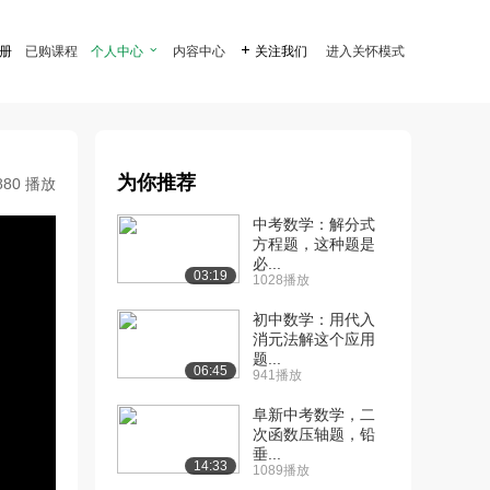
注册
已购课程
个人中心

内容中心

关注我们
进入关怀模式
为你推荐
880 播放
中考数学：解分式
方程题，这种题是
必...
03:19
1028播放
初中数学：用代入
消元法解这个应用
题...
06:45
941播放
阜新中考数学，二
次函数压轴题，铅
垂...
14:33
1089播放