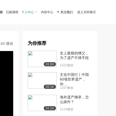
注册
已购课程
个人中心

内容中心

关注我们
进入关怀模式
为你推荐
160 播放
史上最狠的继父，
为了遗产不择手段
01:03
1422播放
文化中国行丨中国
60项世界遗产，
你...
02:16
1167播放
海外遗产继承，怎
么操作？
01:14
1124播放