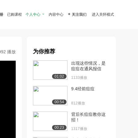
注册
已购课程
个人中心

内容中心

关注我们
进入关怀模式
为你推荐
992 播放
出现这些情况，是
痘痘在通风报信
01:02
1133播放
9.4经前痘痘
00:54
812播放
背后长痘痘教你这
招！
00:23
1317播放