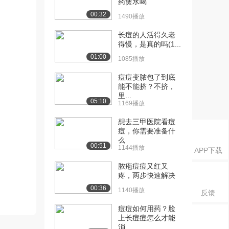
药煲水喝
00:32
1490播放
长痘的人活得久老
得慢，是真的吗(1...
01:00
1085播放
痘痘变脓包了到底
能不能挤？不挤，
里...
05:10
1169播放
想去三甲医院看痘
痘，你需要准备什
么
00:51
1144播放
APP下载
脓疱痘痘又红又
疼，两步快速解决
00:36
1140播放
反馈
痘痘如何用药？脸
上长痘痘怎么才能
消...