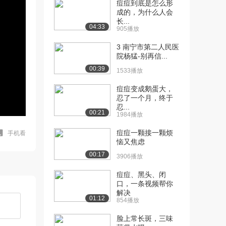
痘痘到底是怎么形
成的，为什么人会
长...
04:33
905播放
3 南宁市第二人民医
院杨猛-别再信...
00:39
1533播放
痘痘变成鹅蛋大，
忍了一个月，终于
忍...
00:21
1984播放
痘痘一颗接一颗烦
手机看
恼又焦虑
00:17
3906播放
痘痘、黑头、闭
口，一条视频帮你
解决
01:12
854播放
脸上常长斑，三味