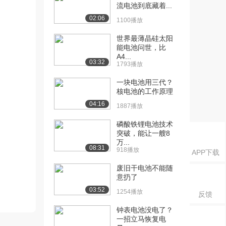
流电池到底藏着...
02:06
1100播放
世界最薄晶硅太阳
能电池问世，比
A4...
03:32
1793播放
一块电池用三代？
核电池的工作原理
04:16
1887播放
磷酸铁锂电池技术
突破，能让一艘8
万...
08:31
918播放
APP下载
废旧干电池不能随
意扔了
03:52
1254播放
反馈
钟表电池没电了？
一招立马恢复电