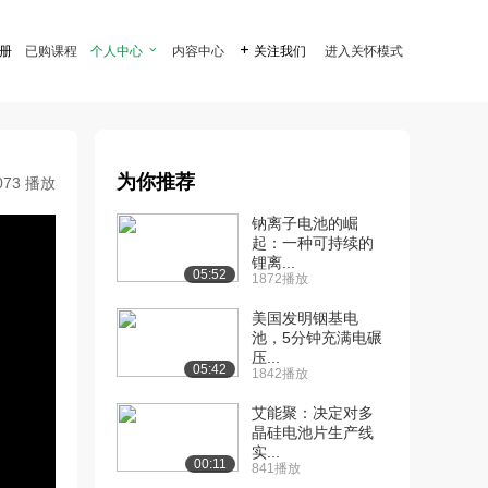
注册
已购课程
个人中心

内容中心

关注我们
进入关怀模式
为你推荐
073 播放
钠离子电池的崛
起：一种可持续的
锂离...
05:52
1872播放
美国发明铟基电
池，5分钟充满电碾
压...
05:42
1842播放
艾能聚：决定对多
晶硅电池片生产线
实...
00:11
841播放