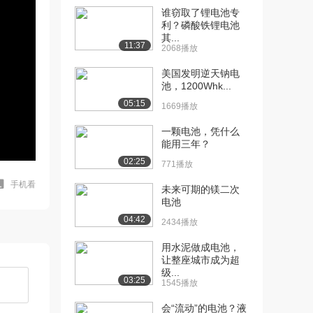
谁窃取了锂电池专
利？磷酸铁锂电池
其...
11:37
2068播放
美国发明逆天钠电
池，1200Whk...
05:15
1669播放
一颗电池，凭什么
能用三年？
02:25
771播放
手机看
未来可期的镁二次
电池
04:42
2434播放
用水泥做成电池，
让整座城市成为超
级...
03:25
1545播放
会“流动”的电池？液