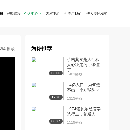
注册
已购课程
个人中心

内容中心

关注我们
进入关怀模式
为你推荐
394 播放
价格其实是人性和
人心决定的，读懂
了...
03:00
1402播放
14亿人口，为何选
不出一个好球队？...
12:30
1313播放
1974诺贝尔经济学
奖得主，普通人...
06:37
1519播放