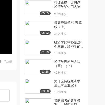
司徒正襟：诺贝尔
经济学奖热门人物
1...
05:55
2323播放
微观经济学39 预算
线（上）
06:12
3414播放
经济学的核心是这8
个主题，经济学的...
01:19
1366播放
经济学思想与方法
手机看
（五）（上）
13:28
4084播放
为什么传统经济学
里没有企业家？
03:50
1623播放
策略思考的数学模
型——博弈模型