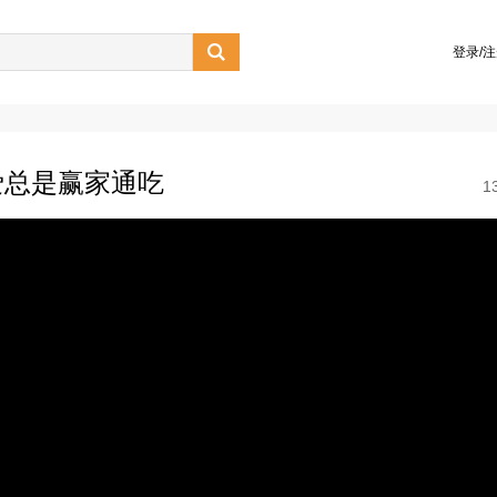

登录/
爱总是赢家通吃
1