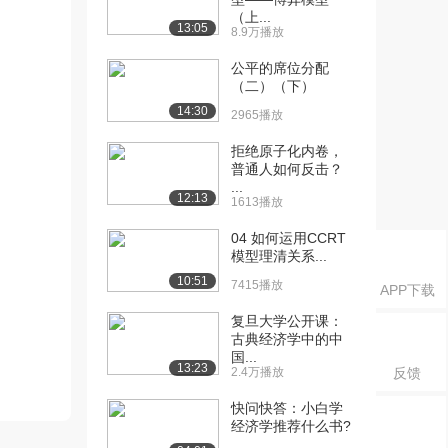
（上...
13:05
8.9万播放
公平的席位分配
（二）（下）
14:30
2965播放
拒绝原子化内卷，
普通人如何反击？
...
12:13
1613播放
04 如何运用CCRT
模型理清关系...
10:51
7415播放
APP下载
复旦大学公开课：
古典经济学中的中
国...
13:23
2.4万播放
反馈
快问快答：小白学
经济学推荐什么书?