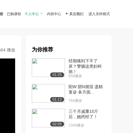
注册
已购课程
个人中心

内容中心

关注我们
进入关怀模式
为你推荐
664 播放
经期痛到下不了
床？警惕这类妇科
病！
01:25
650播放
阳W 阴N潮湿 遗精
复诊 各方面...
01:13
764播放
三个月减重15斤
后，她闭经了！
02:05
1344播放