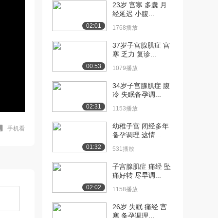
23岁 宫寒 多囊 月
经延迟 小腹...
02:01
1768播放
37岁子宫腺肌症 宫
寒 乏力 复诊...
00:53
1079播放
34岁子宫腺肌症 腹
冷 失眠备孕调...
02:31
1153播放
幼稚子宫 闭经多年
手机看
备孕调理 这情...
01:32
531播放
子宫腺肌症 痛经 坠
痛好转 尽早调...
02:02
1158播放
26岁 失眠 痛经 宫
寒 备孕调理...