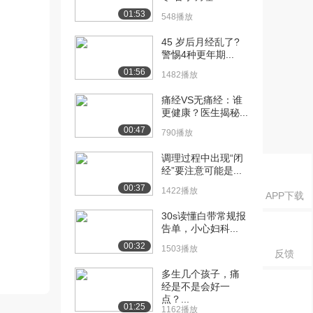
01:53
548播放
45 岁后月经乱了?
警惕4种更年期...
01:56
1482播放
痛经VS无痛经：谁
更健康？医生揭秘...
00:47
790播放
调理过程中出现“闭
经”要注意可能是...
00:37
1422播放
APP下载
30s读懂白带常规报
告单，小心妇科...
00:32
1503播放
反馈
多生几个孩子，痛
经是不是会好一
点？...
01:25
1162播放