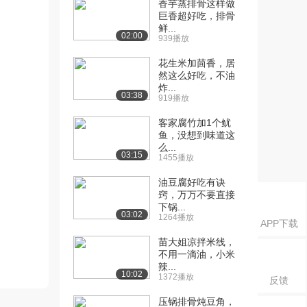
香芋蒸排骨这样做
巨香超好吃，排骨
鲜...
02:00
939播放
花生米加茴香，居
然这么好吃，不油
炸...
03:38
919播放
客家腐竹加1个鱿
鱼，没想到味道这
么...
03:15
1455播放
油豆腐好吃有诀
窍，万万不要直接
下锅...
03:02
1264播放
APP下载
苗大姐凉拌米线，
不用一滴油，小米
辣...
10:02
1372播放
反馈
压锅排骨炖豆角，