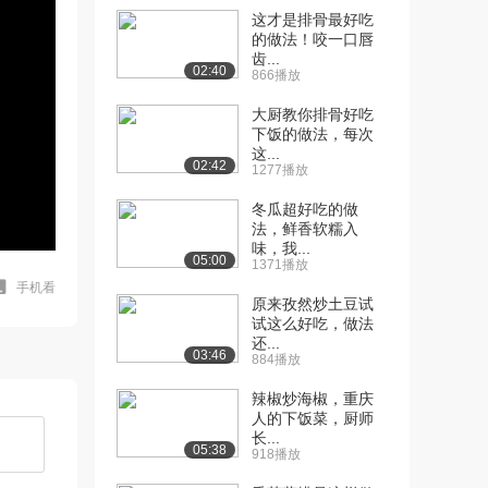
这才是排骨最好吃
的做法！咬一口唇
齿...
02:40
866播放
大厨教你排骨好吃
下饭的做法，每次
这...
02:42
1277播放
冬瓜超好吃的做
法，鲜香软糯入
味，我...
05:00
1371播放
手机看
原来孜然炒土豆试
试这么好吃，做法
还...
03:46
884播放
辣椒炒海椒，重庆
人的下饭菜，厨师
长...
05:38
918播放