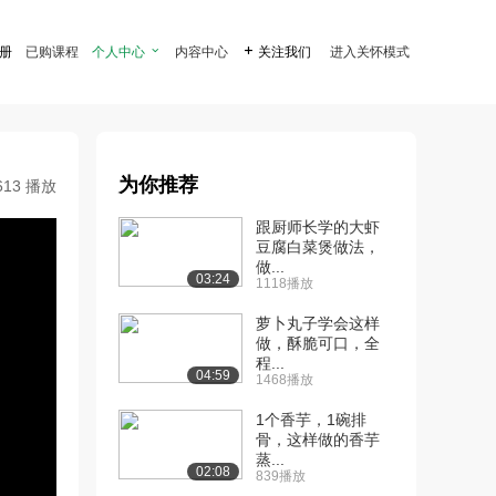
注册
已购课程
个人中心

内容中心

关注我们
进入关怀模式
为你推荐
613 播放
跟厨师长学的大虾
豆腐白菜煲做法，
做...
03:24
1118播放
萝卜丸子学会这样
做，酥脆可口，全
程...
04:59
1468播放
1个香芋，1碗排
骨，这样做的香芋
蒸...
02:08
839播放