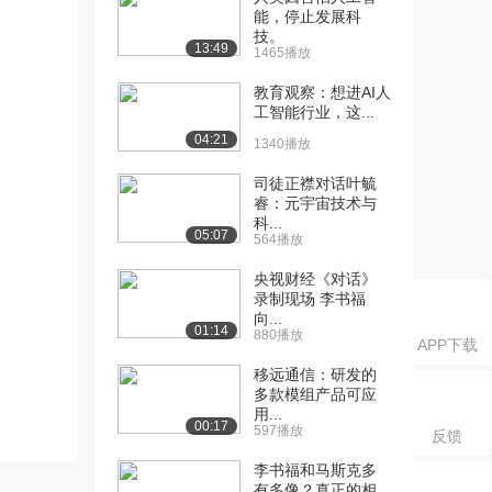
能，停止发展科
技。
13:49
1465播放
教育观察：想进AI人
工智能行业，这...
04:21
1340播放
司徒正襟对话叶毓
睿：元宇宙技术与
科...
05:07
564播放
央视财经《对话》
录制现场 李书福
向...
01:14
880播放
APP下载
移远通信：研发的
多款模组产品可应
用...
00:17
597播放
反馈
李书福和马斯克多
有多像？真正的相