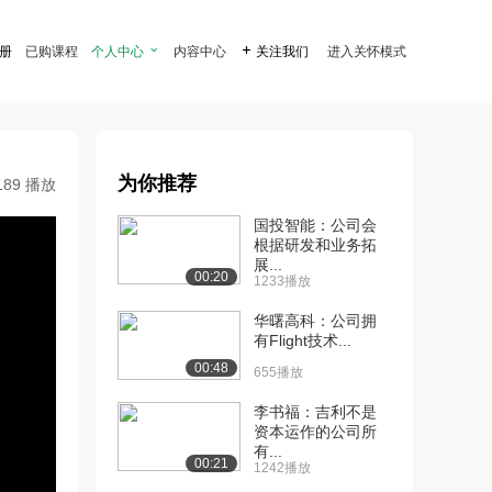
注册
已购课程
个人中心

内容中心

关注我们
进入关怀模式
为你推荐
189 播放
国投智能：公司会
根据研发和业务拓
展...
00:20
1233播放
华曙高科：公司拥
有Flight技术...
00:48
655播放
李书福：吉利不是
资本运作的公司所
有...
00:21
1242播放