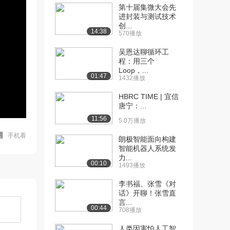
第十届集微大会先
进封装与测试技术
创...
14:38
570播放
吴恩达聊循环工
程：用三个
Loop，...
01:47
1432播放
HBRC TIME | 宜信
唐宁：...
11:56
5.0万播放
手机看
朗极智能面向构建
智能机器人系统发
力...
00:10
1493播放
李书福、张雪《对
话》开聊！张雪直
言...
00:44
708播放
人类因害怕人工智