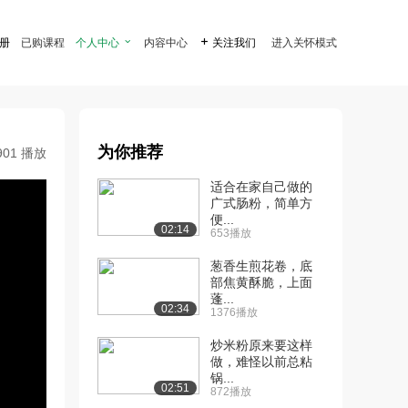
注册
已购课程
个人中心

内容中心

关注我们
进入关怀模式
为你推荐
901 播放
适合在家自己做的
广式肠粉，简单方
便...
02:14
653播放
葱香生煎花卷，底
部焦黄酥脆，上面
蓬...
02:34
1376播放
炒米粉原来要这样
做，难怪以前总粘
锅...
02:51
872播放