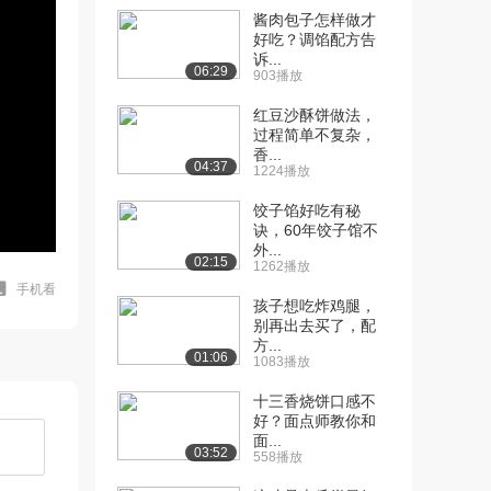
酱肉包子怎样做才
好吃？调馅配方告
诉...
06:29
903播放
红豆沙酥饼做法，
过程简单不复杂，
香...
04:37
1224播放
饺子馅好吃有秘
诀，60年饺子馆不
外...
02:15
1262播放
手机看
孩子想吃炸鸡腿，
别再出去买了，配
方...
01:06
1083播放
十三香烧饼口感不
好？面点师教你和
面...
03:52
558播放