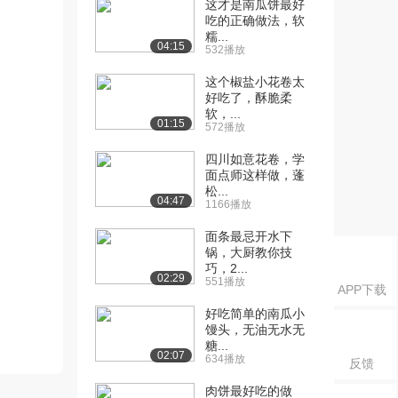
这才是南瓜饼最好
吃的正确做法，软
糯...
04:15
532播放
这个椒盐小花卷太
好吃了，酥脆柔
软，...
01:15
572播放
四川如意花卷，学
面点师这样做，蓬
松...
04:47
1166播放
面条最忌开水下
锅，大厨教你技
巧，2...
02:29
551播放
APP下载
好吃简单的南瓜小
馒头，无油无水无
糖...
02:07
634播放
反馈
肉饼最好吃的做