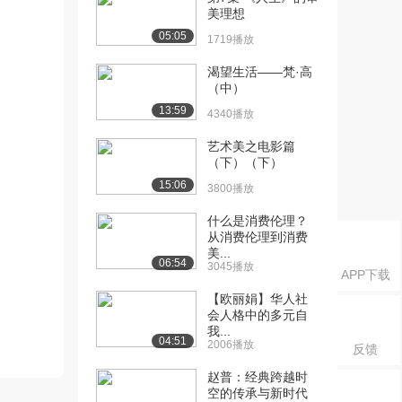
美理想
05:05
1719播放
渴望生活——梵·高
（中）
13:59
4340播放
艺术美之电影篇
（下）（下）
15:06
3800播放
什么是消费伦理？
从消费伦理到消费
美...
06:54
3045播放
APP下载
【欧丽娟】华人社
会人格中的多元自
我...
04:51
2006播放
反馈
赵普：经典跨越时
空的传承与新时代