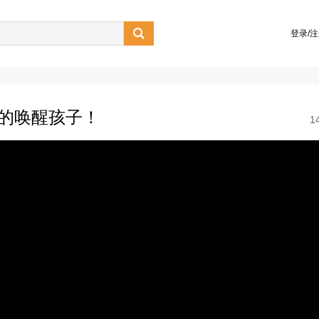

登录/
底的唤醒孩子！
1