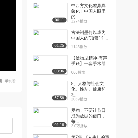
中西方文化差异具
象化！中国人眼里
的...
00:11
1274播放
古法制墨何以成为
中国人的“顶奢”？...
01:25
1143播放
【信物见精神·有声
手账】一套手术器...
03:06
666播放
手机看
8、人格与社会文
化、性别、健康和
社...
57:58
2069播放
罗翔：不要让节日
成为放纵的借口，
每...
01:16
3.0万播放
第7集 《人生》的审