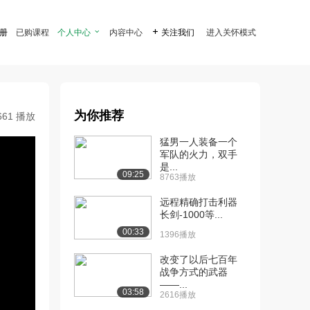
注册
已购课程
个人中心

内容中心

关注我们
进入关怀模式
为你推荐
661 播放
猛男一人装备一个
军队的火力，双手
是...
09:25
8763播放
远程精确打击利器
长剑-1000等...
00:33
1396播放
改变了以后七百年
战争方式的武器
——...
03:58
2616播放