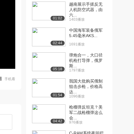
越南展示手搓反无
人机防空武器，由
六...
01:02
1403播放
中国海军装备俄军
5.45毫米AKS...
02:44
1691播放
弹炮合一，大口径
机枪打导弹，俄罗
斯...
05:18
1797播放
手机看
我国大批购买俄制
狙击步枪，价格高
达...
01:54
1096播放
枪榴弹反坦克？美
军二战枪榴弹这么
会...
04:42
976播放
C-RAM系统夜间拦