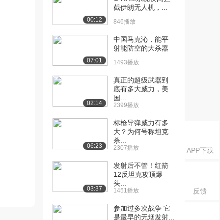
截伊朗无人机，...
00:12
846播放
中国马克沁，能平
射能防空的大杀器
07:01
1493播放
真正的超级武器到
底有多大威力，美
国...
02:14
2399播放
标枪导弹威力有多
大？为何号称坦克
杀...
06:23
2307播放
APP下载
发射后不管！红箭
12反坦克攻顶爆
头...
03:37
1451播放
反馈
参加过多次战争 它
是最早的无烟发射...