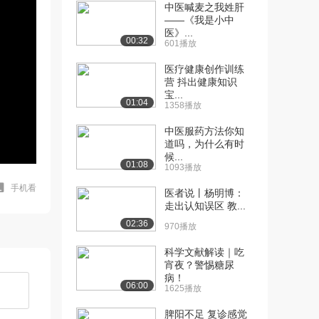
中医喊麦之我姓肝
——《我是小中
医》...
00:32
601播放
医疗健康创作训练
营 抖出健康知识
宝...
01:04
1358播放
中医服药方法你知
道吗，为什么有时
候...
01:08
1093播放
手机看
医者说丨杨明博：
走出认知误区 教...
02:36
970播放
科学文献解读｜吃
宵夜？警惕糖尿
病！
06:00
1625播放
脾阳不足 复诊感觉