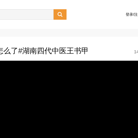

登录/
怎么了#湖南四代中医王书甲
1