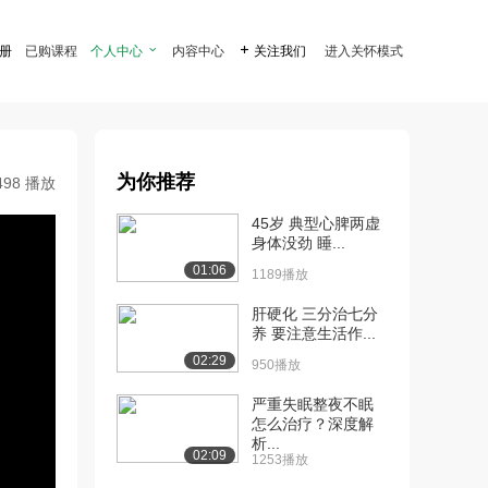
注册
已购课程
个人中心

内容中心

关注我们
进入关怀模式
为你推荐
498 播放
45岁 典型心脾两虚
身体没劲 睡...
01:06
1189播放
肝硬化 三分治七分
养 要注意生活作...
02:29
950播放
严重失眠整夜不眠
怎么治疗？深度解
析...
02:09
1253播放