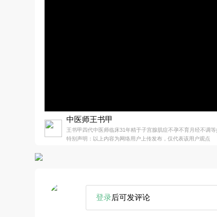
中医师王书甲
王书甲四代中医师临床31年精于子宫腺肌症不孕不育月经不调等
特别声明：以上内容为网络用户上传发布，仅代表该用户观点
登录
后可发评论