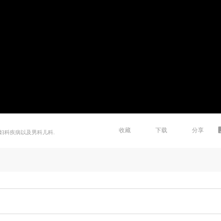
收藏
下载
分享
妇科疾病以及男科儿科.