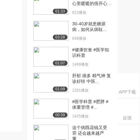
心里暖暖的很开心...
01:33
823播放
30-40岁就患糖尿
病，如何从病耻...
03:28
639播放
#健康饮食 #医学知
识科普
01:07
1499播放
肝郁 痰多 精气神 复
诊好转 中医...
01:09
1281播放
APP下载
#医学科普 #肥胖 #
体重管理 #...
00:39
1425播放
反馈
这个病既花钱又受
罪 还会越来越严
重...