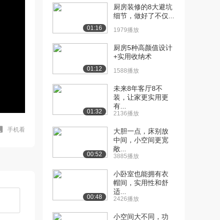
厨房装修的8大避坑
细节，做好了不仅...
01:16
1979播放
厨房5种高颜值设计
+实用收纳术
01:12
1588播放
未来8年客厅8不
装，让家更实用更
有...
01:32
2136播放
手机看
大胆一点，床别放
中间，小空间更宽
敞...
00:52
3885播放
小卧室也能拥有衣
帽间，实用性和舒
适...
00:48
2426播放
小空间大不同，功