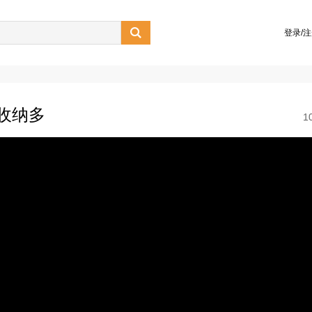

登录/
收纳多
1