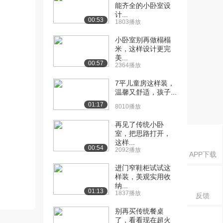
能齐全的小卧室设
计...
00:53
1803播放
小卧室别再做榻榻
米，这样设计更完
美...
00:57
2364播放
7平儿童房这样装，
温馨又舒适，孩子...
01:17
8010播放
再见了传统小卧
室，把思路打开，
这样...
00:54
2092播放
APP下载
进门窄鞋柜试试这
样装，美观实用收
纳...
01:13
1837播放
反馈
别再买传统餐桌
了，看看现在超火