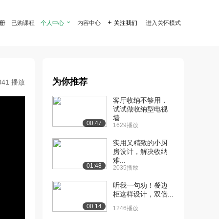
注册
已购课程
个人中心

内容中心

关注我们
进入关怀模式
为你推荐
041 播放
客厅收纳不够用，
试试做收纳型电视
墙...
00:47
1629播放
实用又精致的小厨
房设计，解决收纳
难...
01:48
2035播放
听我一句劝！餐边
柜这样设计，双倍...
00:14
1246播放