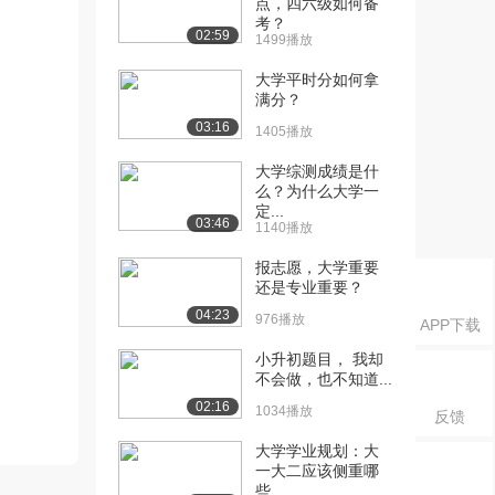
点，四六级如何备
考？
02:59
1499播放
大学平时分如何拿
满分？
03:16
1405播放
大学综测成绩是什
么？为什么大学一
定...
03:46
1140播放
报志愿，大学重要
还是专业重要？
04:23
976播放
APP下载
小升初题目， 我却
不会做，也不知道...
02:16
1034播放
反馈
大学学业规划：大
一大二应该侧重哪
些...