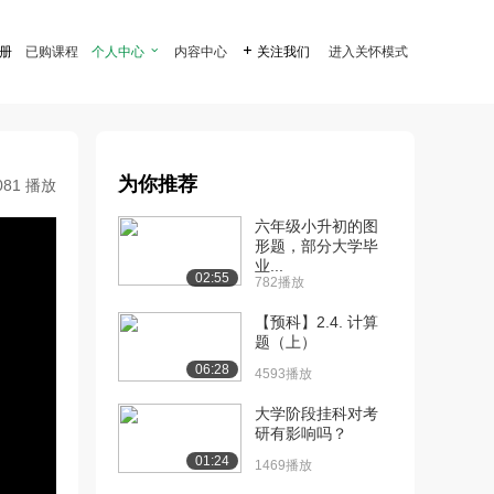
注册
已购课程
个人中心

内容中心

关注我们
进入关怀模式
为你推荐
081 播放
六年级小升初的图
形题，部分大学毕
业...
02:55
782播放
【预科】2.4. 计算
题（上）
06:28
4593播放
大学阶段挂科对考
研有影响吗？
01:24
1469播放