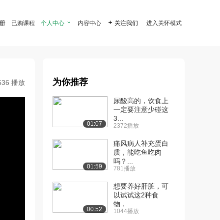
注册
已购课程
个人中心

内容中心

关注我们
进入关怀模式
为你推荐
536 播放
尿酸高的，饮食上
一定要注意少碰这
3...
01:07
2372播放
痛风病人补充蛋白
质，能吃鱼吃肉
吗？...
01:59
781播放
想要养好肝脏，可
以试试这2种食
物，...
00:52
1044播放