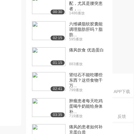
配，尤其是腰突患
者，...
00:30
1486播放
六维磷脂软胶囊能
调理脂肪肝吗？脂
肪...
02:15
595播放
痛风饮食 优选蛋白
01:15
883播放
肾结石不能吃哪些
东西？这些食物千
万...
02:41
799播放
APP下载
肿瘤患者每天吃鸡
蛋喝牛奶能给身体
补...
03:35
719播放
反馈
痛风的患者如何补
充蛋白质