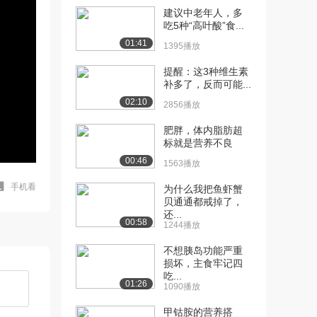
建议中老年人，多
吃5种“高叶酸”食...
01:41
1395播放
提醒：这3种维生素
补多了，反而可能...
02:10
2856播放
肥胖，体内脂肪超
标就是营养不良
00:46
1563播放
手机看
为什么我把鱼虾蟹
贝通通都戒掉了，
还...
00:58
1244播放
不想胰岛功能严重
损坏，主食牢记四
吃...
01:26
1090播放
甲钴胺的营养搭