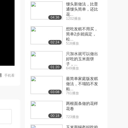
馒头新做法，比普
通馒头简单，还比
花...
04:36
1202播放
想吃发糕不用买，
简单2步就搞定，
松...
02:24
518播放
只加水就可以做出
好吃的玉米面饼
子，...
01:20
649播放
手机看
最简单家庭版发糕
做法，不塌陷不发
粘...
03:08
761播放
两根面条做的花样
花卷
00:18
723播放
玉米面锅盔好吃的