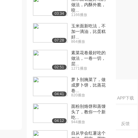
做法，内酥外脆，
咬...
03:34
1166播放
玉米面新吃法，不
加一滴油，比蛋糕
好...
07:28
864播放
素菜花卷最好吃的
做法，一卷一切，
层...
02:51
1271播放
萝卜别腌菜了，做
成萝卜饼，比蒸花
卷...
04:41
820播放
APP下载
面粉别烙饼和蒸馒
头了，教你一个新
吃...
04:12
944播放
反馈
自从学会红薯这个