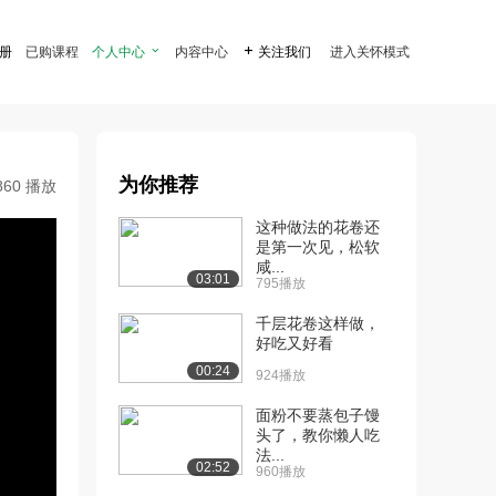
注册
已购课程
个人中心

内容中心

关注我们
进入关怀模式
为你推荐
860 播放
这种做法的花卷还
是第一次见，松软
咸...
03:01
795播放
千层花卷这样做，
好吃又好看
00:24
924播放
面粉不要蒸包子馒
头了，教你懒人吃
法...
02:52
960播放