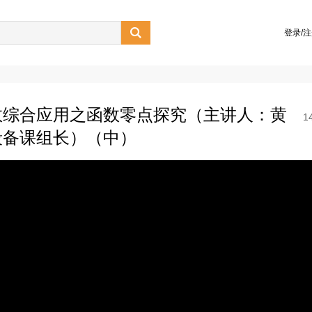

登录/
数综合应用之函数零点探究（主讲人：黄
1
段备课组长）（中）