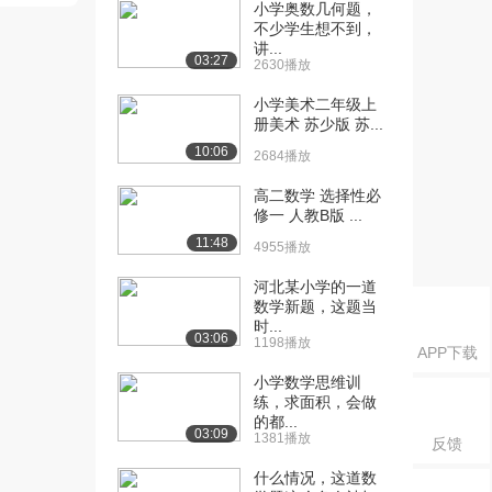
小学奥数几何题，
不少学生想不到，
讲...
03:27
2630播放
小学美术二年级上
册美术 苏少版 苏...
10:06
2684播放
高二数学 选择性必
修一 人教B版 ...
11:48
4955播放
河北某小学的一道
数学新题，这题当
时...
03:06
1198播放
APP下载
小学数学思维训
练，求面积，会做
的都...
03:09
1381播放
反馈
什么情况，这道数