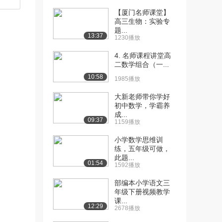
【厦门名师课堂】
高三生物：实验专
题...
13:37
1230播放
4. 名师课程讲堂高
二数学组合（一...
10:58
1985播放
大新老师带你学好
初中数学，学霸养
成...
09:37
1159播放
小学数学思维训
练，五年级可做，
此题...
01:54
1592播放
部编本小学语文三
年级下册视频教学
课...
12:29
2678播放