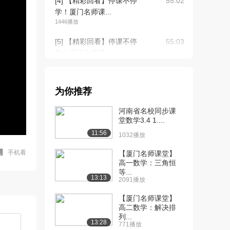
[4] 【精彩回看】停课不停
55:02
学！厦门名师课...
1446播放
[5] 【精彩回看】停课不停
55:03
学！厦门名师课...
685播放
[6] 【精彩回看】停课不停
55:01
为你推荐
学！厦门名师课...
1232播放
河南省名校同步课
堂数学3.4 1....
11:56
1032播放
手机看
【厦门名师课堂】
高一数学：三角恒
等...
13:13
2091播放
【厦门名师课堂】
高二数学：解决排
列...
13:28
771播放