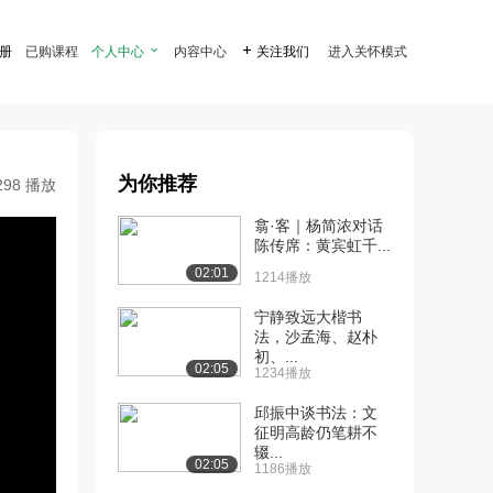
注册
已购课程
个人中心

内容中心

关注我们
进入关怀模式
为你推荐
298 播放
翕·客｜杨简浓对话
陈传席：黄宾虹千...
02:01
1214播放
宁静致远大楷书
法，沙孟海、赵朴
初、...
02:05
1234播放
邱振中谈书法：文
征明高龄仍笔耕不
辍...
02:05
1186播放