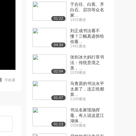
于右任、白蕉、齐
白石、启功等众名
家...
01:22
1432播放
刘正成书法看不
懂？三幅真迹拆给
你看...
04:34
1491播放
张剑冰大妈行草书
法：传统意境之
美，...
02:04
1029播放
手机看
马青原的书法水平
太差了，连正统都
算...
01:47
1100播放
书法名家现场挥
毫，有人说这是江
湖体...
01:13
1056播放