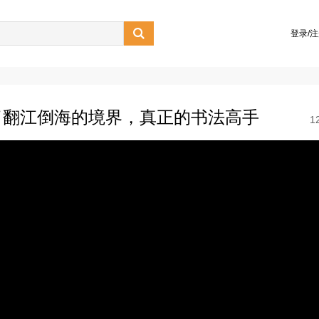

登录/
了翻江倒海的境界，真正的书法高手
1