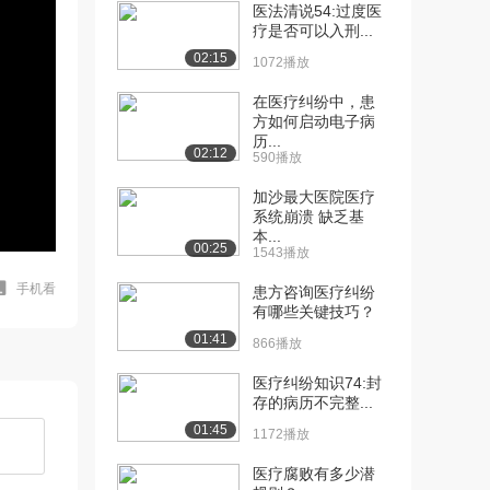
医法清说54:过度医
疗是否可以入刑...
02:15
1072播放
在医疗纠纷中，患
方如何启动电子病
历...
02:12
590播放
加沙最大医院医疗
系统崩溃 缺乏基
本...
00:25
1543播放
手机看
患方咨询医疗纠纷
有哪些关键技巧？
01:41
866播放
医疗纠纷知识74:封
存的病历不完整...
01:45
1172播放
医疗腐败有多少潜