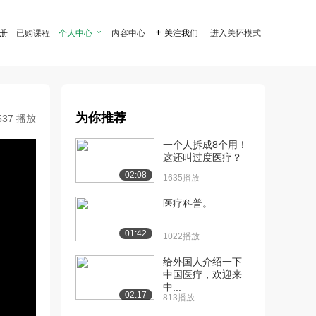
注册
已购课程
个人中心

内容中心

关注我们
进入关怀模式
为你推荐
537 播放
一个人拆成8个用！
这还叫过度医疗？
02:08
1635播放
医疗科普。
01:42
1022播放
给外国人介绍一下
中国医疗，欢迎来
中...
02:17
813播放