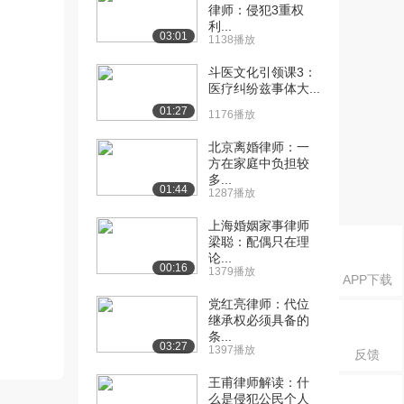
律师：侵犯3重权
利...
03:01
1138播放
斗医文化引领课3：
医疗纠纷兹事体大...
01:27
1176播放
北京离婚律师：一
方在家庭中负担较
多...
01:44
1287播放
上海婚姻家事律师
梁聪：配偶只在理
论...
00:16
1379播放
APP下载
党红亮律师：代位
继承权必须具备的
条...
03:27
1397播放
反馈
王甫律师解读：什
么是侵犯公民个人