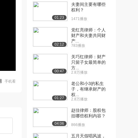
夫妻间主要有哪些
权利？
01:23
1471播放
党红亮律师：个人
财产和夫妻共同财
产...
02:12
783播放
关巧红律师：财产
只留子女最简单的
方...
00:47
2.8万播放
手机看
老公和小3的私生
子，有继承财产的
权...
01:27
2.8万播放
赵佳律师：股权包
括哪些权利内容？
04:06
866播放
五月天假唱风波，