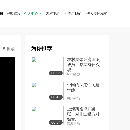
注册
已购课程
个人中心

内容中心

关注我们
进入关怀模式
为你推荐
115 播放
农村集体经济组织
成员，都享有什么
权...
00:53
632播放
中国的法定性同意
年龄
00:41
687播放
上海离婚律师梁
聪：对非过错方对
妇女...
00:17
816播放