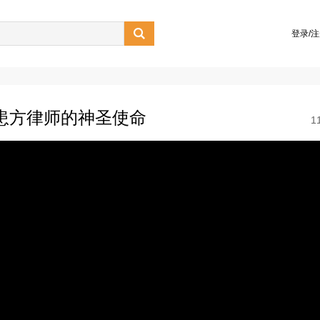

登录/
是患方律师的神圣使命
1