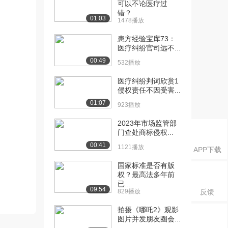
可以不论医疗过
错？
01:03
1478播放
患方经验宝库73：
医疗纠纷官司远不...
00:49
532播放
医疗纠纷判词欣赏1
侵权责任不因受害...
01:07
923播放
2023年市场监管部
门查处商标侵权...
00:41
1121播放
APP下载
国家标准是否有版
权？最高法多年前
已...
09:54
829播放
反馈
拍摄《哪吒2》观影
图片并发朋友圈会...