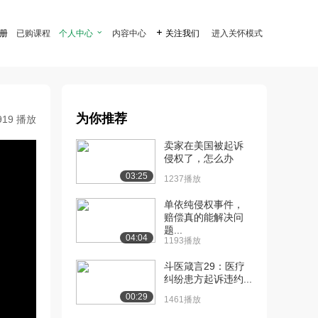
注册
已购课程
个人中心

内容中心

关注我们
进入关怀模式
为你推荐
919 播放
卖家在美国被起诉
侵权了，怎么办
03:25
1237播放
单依纯侵权事件，
赔偿真的能解决问
题...
04:04
1193播放
斗医箴言29：医疗
纠纷患方起诉违约...
00:29
1461播放