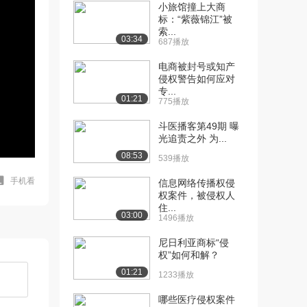
小旅馆撞上大商
标：“紫薇锦江”被
索...
03:34
687播放
电商被封号或知产
侵权警告如何应对
专...
01:21
775播放
斗医播客第49期 曝
光追责之外 为...
08:53
539播放
手机看
信息网络传播权侵
权案件，被侵权人
住...
03:00
1496播放
尼日利亚商标“侵
权”如何和解？
01:21
1233播放
哪些医疗侵权案件