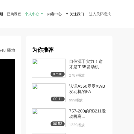
注册
已购课程
个人中心

内容中心

关注我们
进入关怀模式
为你推荐
648 播放
自信源于实力！这
才是“F35发动机...
07:36
2787播放
认识A350罗罗XWB
发动机的FA...
00:11
999播放
757-200的RB211发
动机高...
00:53
1229播放