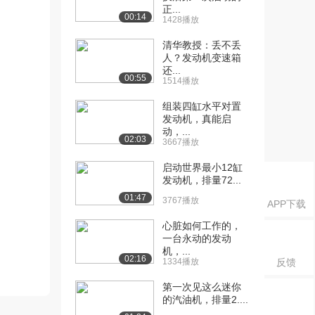
正...
00:14
1428播放
清华教授：丢不丢
人？发动机变速箱
还...
00:55
1514播放
组装四缸水平对置
发动机，真能启
动，...
02:03
3667播放
启动世界最小12缸
发动机，排量72...
01:47
3767播放
APP下载
心脏如何工作的，
一台永动的发动
机，...
02:16
1334播放
反馈
第一次见这么迷你
的汽油机，排量2....