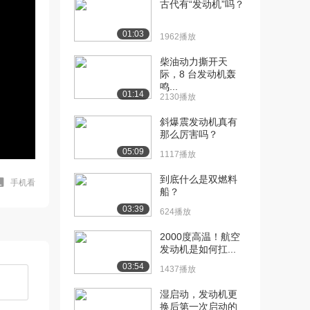
古代有“发动机”吗？
01:03
1962播放
柴油动力撕开天
际，8 台发动机轰
鸣...
01:14
2130播放
斜爆震发动机真有
那么厉害吗？
05:09
1117播放
到底什么是双燃料
手机看
船？
03:39
624播放
2000度高温！航空
发动机是如何扛...
03:54
1437播放
湿启动，发动机更
换后第一次启动的