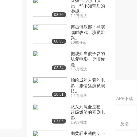
女孩一心想当演
员，却不知背后的
潜规...
03:20
1.1万播放
搏击俱乐部：导演
临时改戏，演员即
兴...
00:53
1690播放
把观众当傻子耍的
坑爹电影，导演你
是...
03:34
1.6万播放
拍给成年人看的电
影，剧情猛演员演
技...
10:51
1.1万播放
APP下载
从头到尾全是梗，
超级爆笑的喜剧电
影...
07:05
1.9万播放
反馈
由黄轩主演的，一