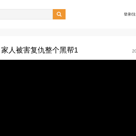

登录/
家人被害复仇整个黑帮1
2