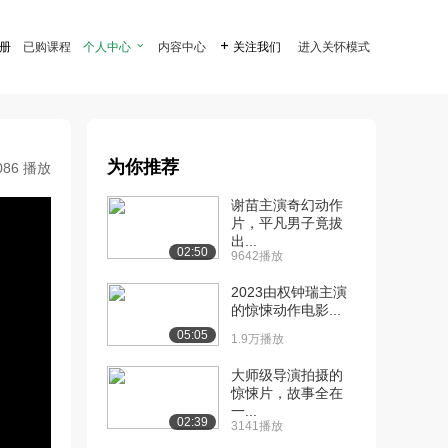
注册
已购课程
个人中心

内容中心

关注我们
进入关怀模式
为你推荐
086 播放
谢苗主演奇幻动作
片，平凡男子竟拔
出...
02:50
9642播放
2023由权钟瑞主演
的惊悚动作电影...
05:05
1.9万播放
大师级导演拍摄的
惊悚片，故事全在
一...
02:39
3141播放