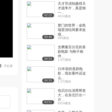
天才导演拍摄得天
才战争片，真是独
一...
02:22
4024播放
楚门的世界：金凯
瑞罢演结局要求改
戏...
00:46
895播放
含腾量百分百的喜
剧电影 与刚子相
伴...
08:54
1.9万播放
手机看
21年前的喜剧电
影，现在看咋还这
么...
04:33
1.5万播放
包贝尔出演黑帮老
大，在东北打出一
片...
03:51
6919播放