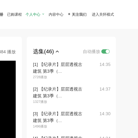
注册
已购课程
个人中心

内容中心

关注我们
进入关怀模式
选集(46)
自动播放
884 播放
[1] 【纪录片】层层透视古
14:35
建筑 第3季（...
2728播放
[2] 【纪录片】层层透视古
14:37
建筑 第3季（...
1327播放
[3] 【纪录片】层层透视古
14:30
建筑 第3季（...
1496播放