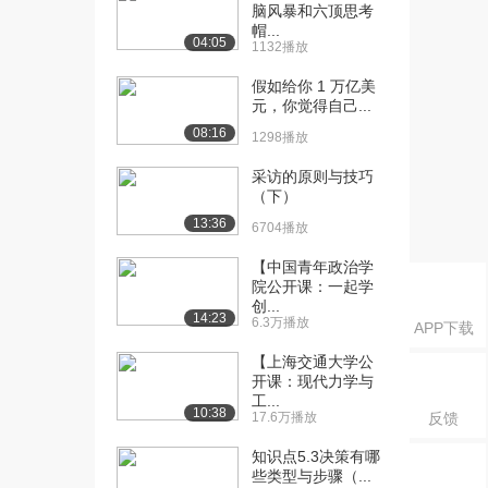
脑风暴和六顶思考
帽...
04:05
1132播放
假如给你 1 万亿美
元，你觉得自己...
08:16
1298播放
采访的原则与技巧
（下）
13:36
6704播放
【中国青年政治学
院公开课：一起学
创...
14:23
6.3万播放
APP下载
【上海交通大学公
开课：现代力学与
工...
10:38
17.6万播放
反馈
知识点5.3决策有哪
些类型与步骤（...