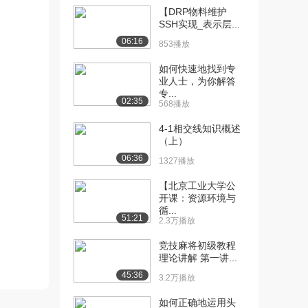
[13] 复杂决策（上）
11:30
【DRP物料维护
1870播放
SSH实现_表示层...
06:16
853播放
[14] 复杂决策（中）
11:35
2225播放
如何快速地找到专
业人士，为你解答
[15] 复杂决策（下）
待播放
专...
2094播放
02:35
568播放
4-1相交线知识概述
（上）
06:36
1327播放
【北京工业大学公
开课：资源环境与
循...
51:21
2.3万播放
竞技麻将初级教程
理论讲解 第一讲...
45:36
3.2万播放
如何正确地运用头