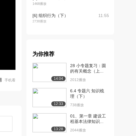
1468播放
[6] 组织行为（下）
11:55
2738播放
[7] 内容激励理论（上）
12:29
2367播放
[8] 内容激励理论（中）
12:31
为你推荐
2072播放
28 小专题复习：圆
[9] 内容激励理论（下）
12:36
的有关概念（上...
1708播放
14:04
2012播放
手机看
[10] 群体沟通（上）
15:08
6.4 专题六 知识梳
2101播放
理（下）
[11] 群体沟通（中）
15:12
12:33
738播放
2027播放
01、第一章 建设工
[12] 群体沟通（下）
15:11
程基本法律知识...
1398播放
13:28
2044播放