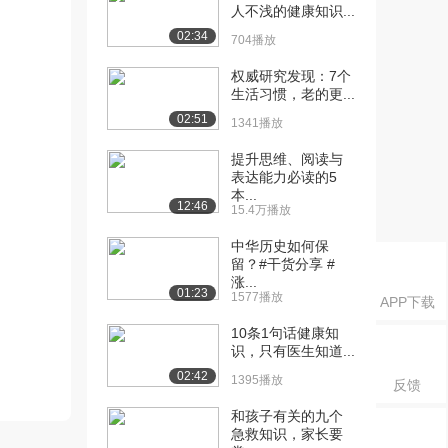
人不浅的健康知识...
02:34
704播放
权威研究发现：7个
生活习惯，老的更...
02:51
1341播放
提升思维、阅读与
表达能力必读的5
本...
12:46
15.4万播放
中华历史如何保
留？#干货分享 #
涨...
01:23
1577播放
APP下载
10条1句话健康知
识，只有医生知道...
02:42
1395播放
反馈
和孩子有关的九个
急救知识，家长要