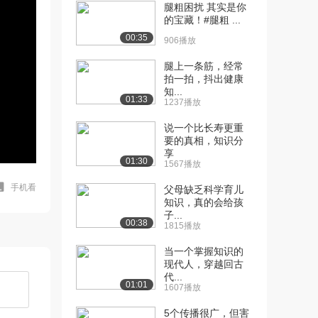
腿粗困扰 其实是你
的宝藏！#腿粗 ...
00:35
906播放
腿上一条筋，经常
拍一拍，抖出健康
知...
01:33
1237播放
说一个比长寿更重
要的真相，知识分
享
01:30
1567播放
手机看
父母缺乏科学育儿
知识，真的会给孩
子...
00:38
1815播放
当一个掌握知识的
现代人，穿越回古
代...
01:01
1607播放
5个传播很广，但害