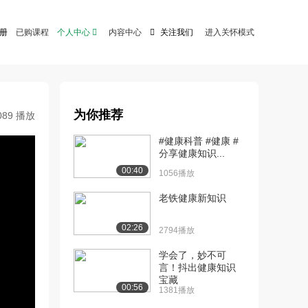
注册
已购课程
个人中心

内容中心

关注我们
进入关怀模式
为你推荐
089 播放
#健康科普 #健康 #
分享健康知识...
00:40
1056播放
老铁健康新知识
02:26
2794播放
学会了，妙不可
言！抖出健康知识
宝藏
00:56
1381播放