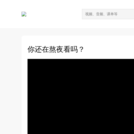
你还在熬夜看吗？