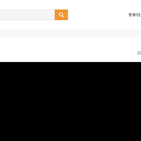

登录/
2