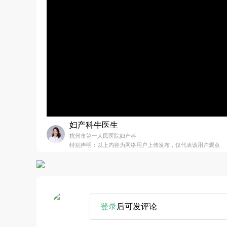
妇产科牛医生
杭州市第一人民医院妇产科
特别声明：以上内容为网络用户上传发布，仅代表该用户观点
登录
后可发评论