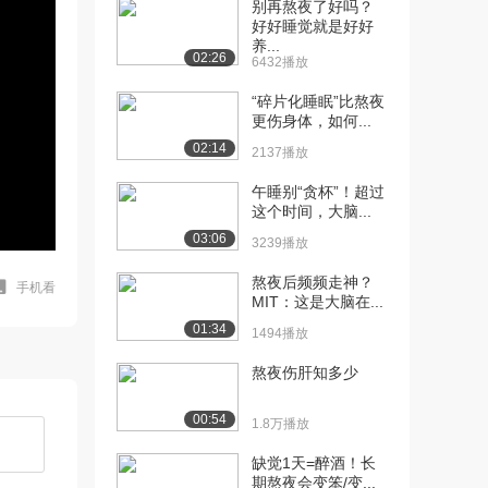
别再熬夜了好吗？
好好睡觉就是好好
养...
02:26
6432播放
“碎片化睡眠”比熬夜
更伤身体，如何...
02:14
2137播放
午睡别“贪杯”！超过
这个时间，大脑...
03:06
3239播放
熬夜后频频走神？
手机看
MIT：这是大脑在...
01:34
1494播放
熬夜伤肝知多少
00:54
1.8万播放
缺觉1天=醉酒！长
期熬夜会变笨/变...