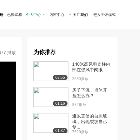
注册
已购课程
个人中心

内容中心

关注我们
进入关怀模式
为你推荐
677 播放
140米高风电支柱内
部在强风中肉眼...
02:55
2580播放
房子下沉，墙体开
裂怎么办？
01:16
872播放
难以置信的自愈玻
璃，出现裂纹自己
复...
01:37
7620播放