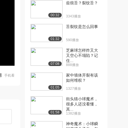
齿痕舌？裂纹舌？
00:32
3343播放
舌裂纹是怎么回事
01:32
590播放
芝麻球怎样炸又大
又空心不塌陷？记
住...
07:08
888播放
家中墙体开裂有该
手机看
如何维权？
01:05
1327播放
街头猜小球魔术，
很多人还没看懂，
其...
01:58
1382播放
神奇魔术：小球瞬