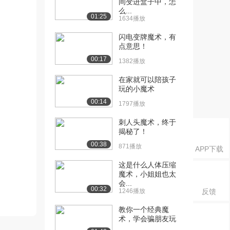
间变进盒子中，怎
么...
01:25
1634播放
闪电变牌魔术，有
点意思！
00:17
1382播放
在家就可以陪孩子
玩的小魔术
00:14
1797播放
刺人头魔术，终于
揭秘了！
00:38
871播放
APP下载
这是什么人体压缩
魔术，小姐姐也太
会...
00:32
1246播放
反馈
教你一个经典魔
术，学会骗朋友玩