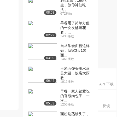
1把韭菜，1碗花
生，教你神仙吃
法，...
08:03
672播放
早餐用了简单方便
的一次发酵蒸花
卷，...
02:29
1438播放
自从学会面粉这样
做，我家3天1袋
面...
03:30
1461播放
玉米面馒头用水蒸
是大错，饭店大厨
教...
06:44
1011播放
APP下载
早餐一家人都爱吃
的香葱肉包子，一
次...
05:53
1256播放
反馈
面粉别蒸馒头了，