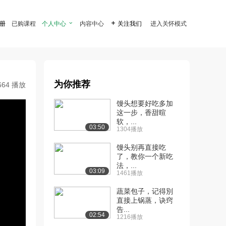
注册
已购课程
个人中心

内容中心

关注我们
进入关怀模式
为你推荐
664 播放
馒头想要好吃多加
这一步，香甜暄
软，...
03:50
1304播放
馒头别再直接吃
了，教你一个新吃
法，...
03:09
1461播放
蔬菜包子，记得別
直接上锅蒸，诀窍
告...
02:54
1216播放