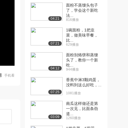
面粉不蒸馒头包子
了，学会这个新吃
法...
04:21
816播放
1碗面粉，1把韭
菜，做美味早餐，
比...
07:21
629播放
面粉别烙饼和蒸馒
头了，教你一个新
吃...
04:12
944播放
手机看
香蕉中淋3颗鸡蛋，
没料到这么好吃，...
07:25
1081播放
南瓜这样做还是第
一次见，比面条劲
道...
03:09
1260播放