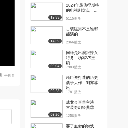
2024年最值得期待
的电视剧盘点，...
12:33
5115播放
古装猛男不是谁都
能演的！
14:39
2366播放
同样是出演狠辣女
特务，杨幂VS王
鸥...
09:04
7983播放
手机看
耗巨资打造的历史
战争大作，刘亦菲
出...
02:28
1781播放
成龙金喜善主演，
古装奇幻经典②
03:26
1258播放
要了血命的吻戏！