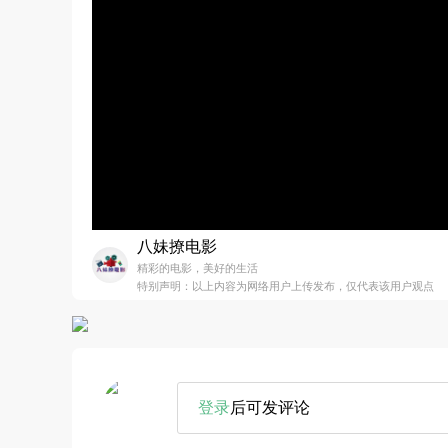
八妹撩电影
精彩的电影，美好的生活
特别声明：以上内容为网络用户上传发布，仅代表该用户观点
登录
后可发评论