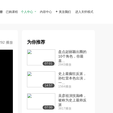
注册
已购课程
个人中心

内容中心

关注我们
进入关怀模式
为你推荐
292 播放
盘点赵丽颖出圈的
10个角色，你最
喜...
07:01
2943播放
史上最癫狂反派，
孙红雷本色出演，
一...
14:57
1564播放
吴彦祖演技巅峰，
被称为史上最帅反
派
07:00
3817播放