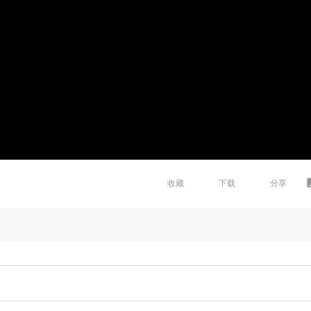
收藏
下载
分享