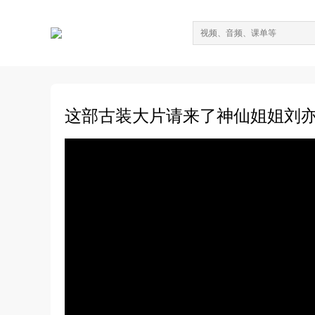
这部古装大片请来了神仙姐姐刘