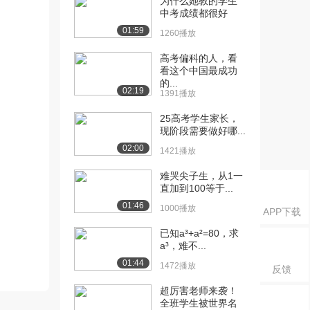
为什么她教的学生
中考成绩都很好
01:59
1260播放
高考偏科的人，看
看这个中国最成功
的...
02:19
1391播放
25高考学生家长，
现阶段需要做好哪...
02:00
1421播放
难哭尖子生，从1一
直加到100等于...
01:46
1000播放
APP下载
已知a³+a²=80，求
a³，难不...
01:44
1472播放
反馈
超厉害老师来袭！
全班学生被世界名