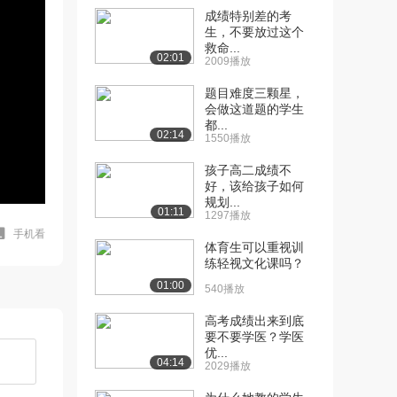
成绩特别差的考
生，不要放过这个
救命...
02:01
2009播放
题目难度三颗星，
会做这道题的学生
都...
02:14
1550播放
孩子高二成绩不
好，该给孩子如何
规划...
01:11
1297播放
手机看
体育生可以重视训
练轻视文化课吗？
01:00
540播放
高考成绩出来到底
要不要学医？学医
优...
04:14
2029播放