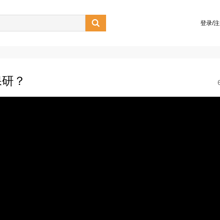

登录/
保研？