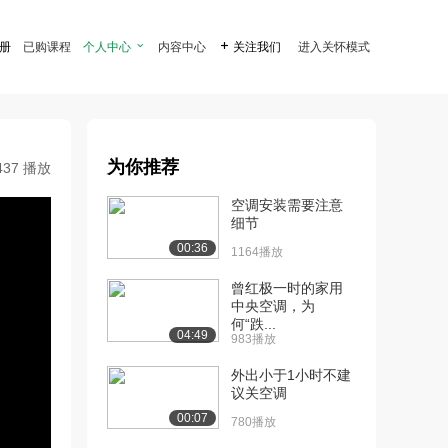
注册
已购课程
个人中心

内容中心

关注我们
进入关怀模式
为你推荐
437 播放
空调安装需要注意
细节
00:36
1164播放
曾红极一时的家用
中央空调，为
何“跌...
04:49
983播放
外出小于1小时不建
议关空调
00:07
780播放