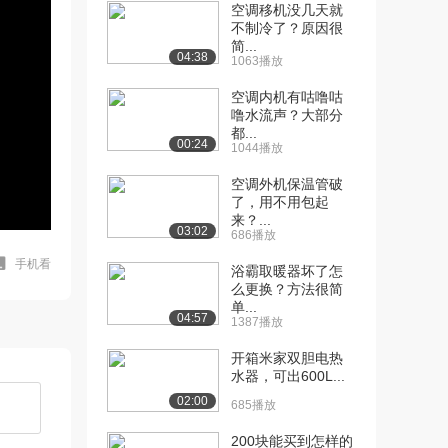
空调移机没几天就
不制冷了？原因很
简...
04:38
1063播放
空调内机有咕噜咕
噜水流声？大部分
都...
00:24
1044播放
空调外机保温管破
了，用不用包起
来？...
03:02
686播放
手机看
浴霸取暖器坏了怎
么更换？方法很简
单...
04:57
1387播放
开箱米家双胆电热
水器，可出600L...
02:00
685播放
200块能买到怎样的