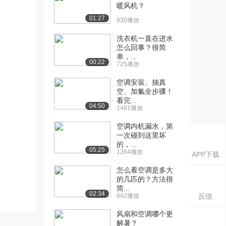
暖风机？
01:27
830播放
洗衣机一直在进水
怎么回事？很简
单，...
00:22
725播放
空调安装、抽真
空、加氟全步骤！
看完...
04:50
1481播放
空调内机漏水，第
一次碰到这里坏
的，...
05:25
1364播放
APP下载
怎么看空调是多大
的几匹的？方法很
简...
02:34
842播放
反馈
风扇和空调哪个更
解暑？